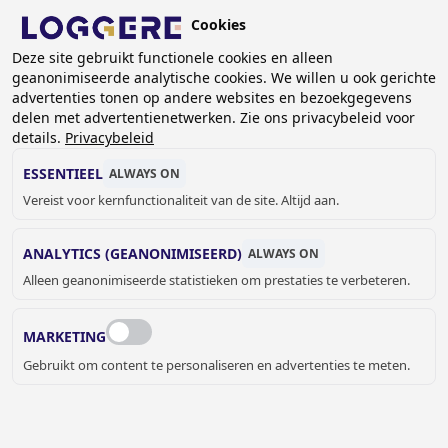
Overslaan
Cookies
en
NL
Deze site gebruikt functionele cookies en alleen
naar
geanonimiseerde analytische cookies. We willen u ook gerichte
de
KRUIMELPAD
advertenties tonen op andere websites en bezoekgegevens
inhoud
delen met advertentienetwerken. Zie ons privacybeleid voor
Home
Referenties
Referenties Sanitaire cabines
gaan
details.
Privacybeleid
Autogrill
ESSENTIEEL
ALWAYS ON
AUTOGRILL,
Vereist voor kernfunctionaliteit van de site. Altijd aan.
MONTÉLIMAR (FR)
ANALYTICS (GEANONIMISEERD)
ALWAYS ON
Alleen geanonimiseerde statistieken om prestaties te verbeteren.
MARKETING
Gebruikt om content te personaliseren en advertenties te meten.