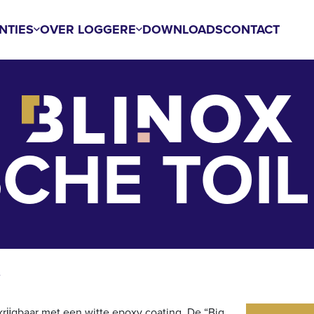
NTIES
OVER LOGGERE
DOWNLOADS
CONTACT
CHE TOI
krĳgbaar met een witte epoxy coating. De “Big