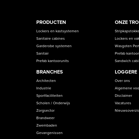
PRODUCT
ASS
PRODUCTEN
ONZE TR
CATEGORIES
Lockers en kastsystemen
Stripkapstokk
Sanitaire cabines
Lockers en va
Garderobe systemen
Wasgoten Perfe
Sanitair
Prefab kantoor
Prefab kantoorunits
Sandwich cab
BRANCHES
LOGGERE
Architecten
Over ons
Industrie
Algemene voo
Sportfaciliteiten
Disclaimer
Scholen / Onderwijs
Vacatures
Zorgsector
Nieuwsoverzi
Brandweer
Zwembaden
Gevangenissen