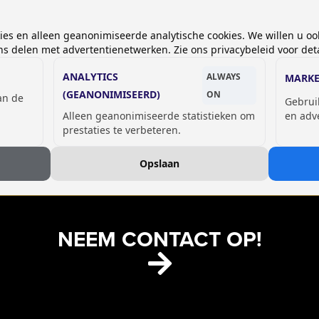
kies en alleen geanonimiseerde analytische cookies. We willen u oo
 delen met advertentienetwerken. Zie ons privacybeleid voor deta
ANALYTICS
ALWAYS
MARKE
(GEANONIMISEERD)
ON
van de
Gebrui
Alleen geanonimiseerde statistieken om
en adv
GSM OPLAADLOCKERS
prestaties te verbeteren.
Opslaan
NEEM CONTACT OP!