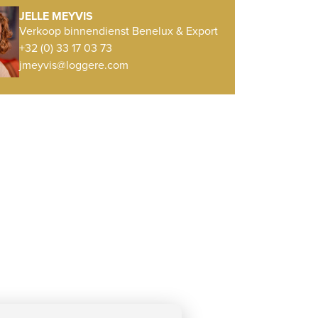
JELLE MEYVIS
Verkoop binnendienst Benelux & Export
+32 (0) 33 17 03 73
jmeyvis@loggere.com