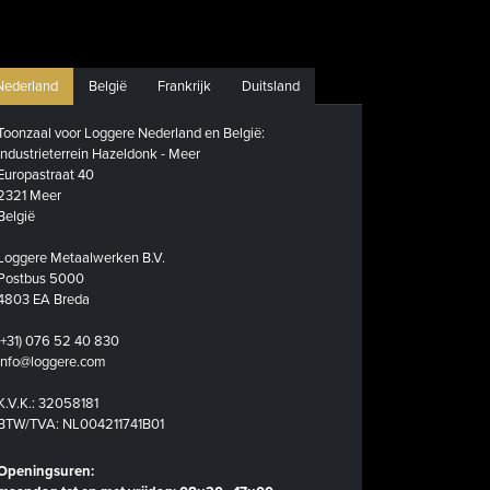
Nederland
België
Frankrijk
Duitsland
Toonzaal voor Loggere Nederland en België:
Industrieterrein Hazeldonk - Meer
Europastraat 40
2321 Meer
België
Loggere Metaalwerken B.V.
Postbus 5000
4803 EA Breda
(+31) 076 52 40 830
info@loggere.com
K.V.K.: 32058181
BTW/TVA: NL004211741B01
Openingsuren: