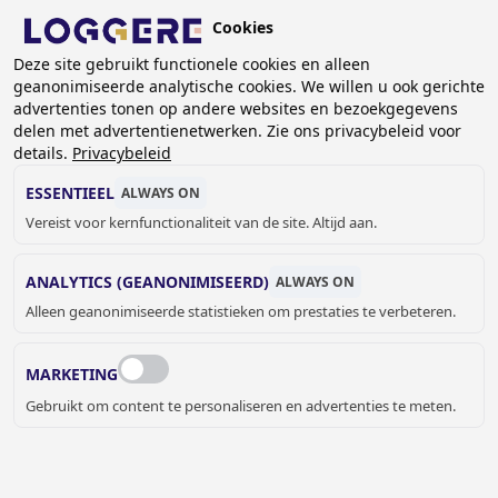
Overslaan
Cookies
en
NL
naar
Deze site gebruikt functionele cookies en alleen
geanonimiseerde analytische cookies. We willen u ook gerichte
de
KRUIMELPAD
advertenties tonen op andere websites en bezoekgegevens
inhoud
delen met advertentienetwerken. Zie ons privacybeleid voor
Home
Lockers- en kastsystemen
gaan
details.
Privacybeleid
Lockers en vakkenkasten op maat
Lockerkast 6 deurs (opliggend) - 2 delig - smal DLM 803/II
ESSENTIEEL
ALWAYS ON
Vereist voor kernfunctionaliteit van de site. Altijd aan.
LOCKERKAST 6 DEURS
ANALYTICS (GEANONIMISEERD)
ALWAYS ON
(OPLIGGEND) - 2 DELIG -
Alleen geanonimiseerde statistieken om prestaties te verbeteren.
SMAL
MARKETING
DLM 803/II
Gebruikt om content te personaliseren en advertenties te meten.
Kleur omkasting
Ral 7035 - Lichtgrijs