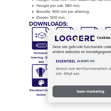
Hoogte per vak: 580 mm;
Breedte: 600 mm per afdeling;
Diepte: 500 mm.
DOWNLOADS:
Cookies
Deze site gebruikt functionele coo
andere websites en bezoekgegevens
Technische
Prijslijst kasten
Opties voor
Kastf
tekening - DLM
kasten
ESSENTIEEL
ALWAYS ON
803
Vereist voor kernfunctionaliteit 
site. Altijd aan.
Kleurkaart stalen
Technische Fiche
Geen marketing
kasten
- DLM 803/II