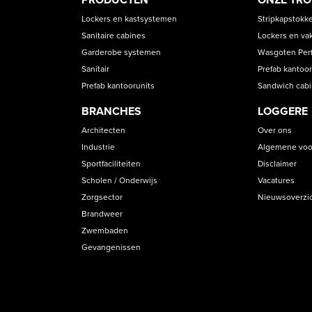
PRODUCT
ASS
CATEGORIES
Lockers en kastsystemen
Stripkapstokk
Sanitaire cabines
Lockers en va
Garderobe systemen
Wasgoten Perfe
Sanitair
Prefab kantoor
Prefab kantoorunits
Sandwich cab
BRANCHES
LOGGERE
Architecten
Over ons
Industrie
Algemene voo
Sportfaciliteiten
Disclaimer
Scholen / Onderwijs
Vacatures
Zorgsector
Nieuwsoverzi
Brandweer
Zwembaden
Gevangenissen