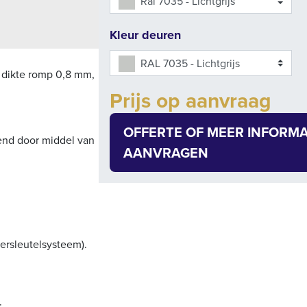
Ral 7035 - Lichtgrijs
Kleur deuren
RAL 7035 - Lichtgrijs
 dikte romp 0,8 mm,
Add to cart
Prijs op aanvraag
Quantity
OFFERTE OF MEER INFORMA
end door middel van
AANVRAGEN
dersleutelsysteem).
;