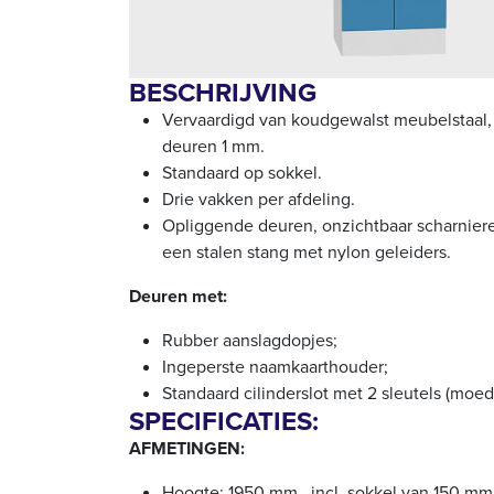
BESCHRIJVING
Vervaardigd van koudgewalst meubelstaal,
deuren 1 mm.
Standaard op sokkel.
Drie vakken per afdeling.
Opliggende deuren, onzichtbaar scharnier
een stalen stang met nylon geleiders.
Deuren met:
Rubber aanslagdopjes;
Ingeperste naamkaarthouder;
Standaard cilinderslot met 2 sleutels (moe
SPECIFICATIES:
AFMETINGEN:
Hoogte: 1950 mm , incl. sokkel van 150 mm