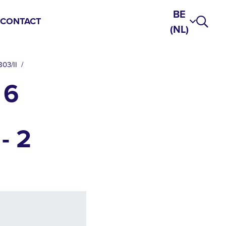
BE
S
CONTACT
(NL)
803/II
 6
- 2