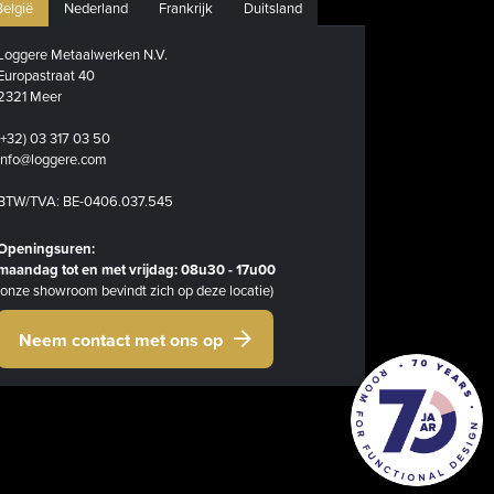
België
Nederland
Frankrijk
Duitsland
Loggere Metaalwerken N.V.
Europastraat 40
2321 Meer
(+32) 03 317 03 50
info@loggere.com
BTW/TVA: BE-0406.037.545
Openingsuren:
maandag tot en met vrijdag: 08u30 - 17u00
(onze showroom bevindt zich op deze locatie)
Neem contact met ons op