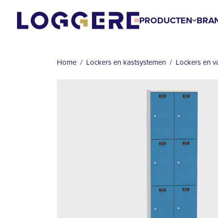
Overslaan
en
PRODUCTEN
BRA
naar
KRUIMELPAD
de
inhoud
Home
Lockers en kastsystemen
Lockers en v
gaan