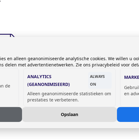
kies en alleen geanonimiseerde analytische cookies. We willen u oo
 delen met advertentienetwerken. Zie ons privacybeleid voor deta
rames voor
lockers
ANALYTICS
ALWAYS
MARKE
(GEANONIMISEERD)
ON
van de
Gebrui
Alleen geanonimiseerde statistieken om
en adv
prestaties te verbeteren.
Opslaan