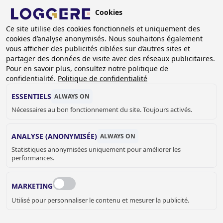
Aller
Cookies
au
FR
contenu
Ce site utilise des cookies fonctionnels et uniquement des
cookies d’analyse anonymisés. Nous souhaitons également
principal
FIL
vous afficher des publicités ciblées sur d’autres sites et
partager des données de visite avec des réseaux publicitaires.
D'ARIANE
Accueil
Casiers et armoires
Armoires à casiers
Pour en savoir plus, consultez notre politique de
Armoire à casiers DLM 803/II
confidentialité.
Politique de confidentialité
ARMOIRE À CASIERS
ESSENTIELS
ALWAYS ON
Nécessaires au bon fonctionnement du site. Toujours activés.
DLM 803/II
ANALYSE (ANONYMISÉE)
ALWAYS ON
Couleur d'armoire
Statistiques anonymisées uniquement pour améliorer les
performances.
RAL 7035 - Gris clair
MARKETING
Couleur de portes
Utilisé pour personnaliser le contenu et mesurer la publicité.
RAL 7035 - Gris clair