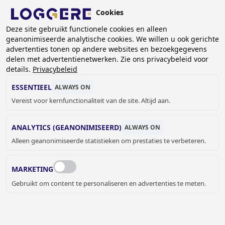
Overslaan
Cookies
en
NL
Deze site gebruikt functionele cookies en alleen
naar
geanonimiseerde analytische cookies. We willen u ook gerichte
de
advertenties tonen op andere websites en bezoekgegevens
inhoud
delen met advertentienetwerken. Zie ons privacybeleid voor
SCHOOLGARDEROBEREKKE
gaan
details.
Privacybeleid
ESSENTIEEL
ALWAYS ON
KRUIMELPAD
Vereist voor kernfunctionaliteit van de site. Altijd aan.
Home
Garderobe systemen
Schoolgarderoberekken
ANALYTICS (GEANONIMISEERD)
ALWAYS ON
Alleen geanonimiseerde statistieken om prestaties te verbeteren.
MARKETING
Gebruikt om content te personaliseren en advertenties te meten.
SCHOOLGARDEROBEREKKEN