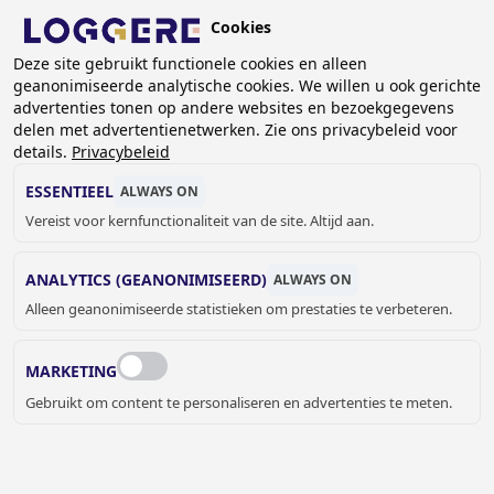
Overslaan
Cookies
en
BE (NL)
naar
Deze site gebruikt functionele cookies en alleen
geanonimiseerde analytische cookies. We willen u ook gerichte
de
advertenties tonen op andere websites en bezoekgegevens
inhoud
delen met advertentienetwerken. Zie ons privacybeleid voor
SCHOOLGARDEROBEREKKE
gaan
details.
Privacybeleid
ESSENTIEEL
ALWAYS ON
KRUIMELPAD
Vereist voor kernfunctionaliteit van de site. Altijd aan.
Home
Garderobe systemen
Schoolgarderoberekken
ANALYTICS (GEANONIMISEERD)
ALWAYS ON
Alleen geanonimiseerde statistieken om prestaties te verbeteren.
MARKETING
Gebruikt om content te personaliseren en advertenties te meten.
SCHOOLGARDEROBEREKKEN