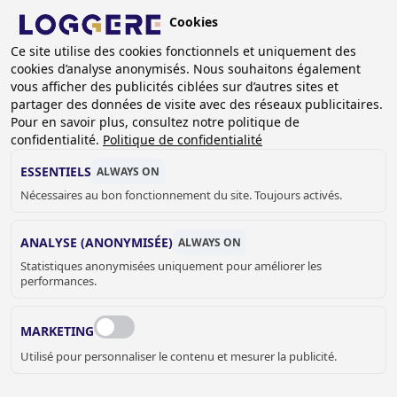
Aller
Cookies
au
BE (FR)
contenu
Ce site utilise des cookies fonctionnels et uniquement des
cookies d’analyse anonymisés. Nous souhaitons également
principal
vous afficher des publicités ciblées sur d’autres sites et
partager des données de visite avec des réseaux publicitaires.
PORTEMANTEAUX MURAUX-
Pour en savoir plus, consultez notre politique de
MILIEU SCOLAIRE
confidentialité.
Politique de confidentialité
ESSENTIELS
ALWAYS ON
Nécessaires au bon fonctionnement du site. Toujours activés.
FIL
D'ARIANE
Accueil
Equipement vestiaires
ANALYSE (ANONYMISÉE)
ALWAYS ON
Portemanteaux muraux-milieu scolaire
Statistiques anonymisées uniquement pour améliorer les
performances.
MARKETING
Utilisé pour personnaliser le contenu et mesurer la publicité.