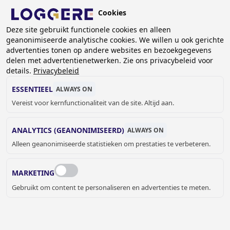
Overslaan
Cookies
en
NL
naar
Deze site gebruikt functionele cookies en alleen
geanonimiseerde analytische cookies. We willen u ook gerichte
de
KRUIMELPAD
advertenties tonen op andere websites en bezoekgegevens
inhoud
delen met advertentienetwerken. Zie ons privacybeleid voor
Home
Sanitair
Sanitaire toebehoren
gaan
details.
Privacybeleid
Overige sanitaire toebehoren
Revisieset voor magneetventiel Zuiger met veer
ESSENTIEEL
ALWAYS ON
Vereist voor kernfunctionaliteit van de site. Altijd aan.
REVISIESET VOOR
ANALYTICS (GEANONIMISEERD)
ALWAYS ON
MAGNEETVENTIEL
Alleen geanonimiseerde statistieken om prestaties te verbeteren.
Zuiger met veer
MARKETING
97501022
Add to cart
Gebruikt om content te personaliseren en advertenties te meten.
€ 14,00
Quantity
OFFERTE OF MEER INFORMATIE