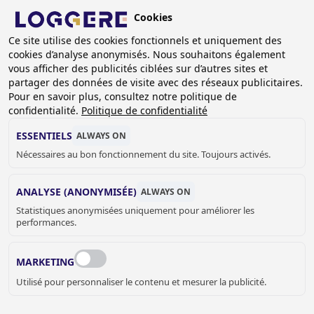
Aller
Cookies
au
BE (FR)
Ce site utilise des cookies fonctionnels et uniquement des
contenu
cookies d’analyse anonymisés. Nous souhaitons également
principal
vous afficher des publicités ciblées sur d’autres sites et
partager des données de visite avec des réseaux publicitaires.
Pour en savoir plus, consultez notre politique de
AUTRES ACCESSOIRES
confidentialité.
Politique de confidentialité
SANITAIRES
ESSENTIELS
ALWAYS ON
Nécessaires au bon fonctionnement du site. Toujours activés.
FIL
ANALYSE (ANONYMISÉE)
ALWAYS ON
D'ARIANE
Accueil
Sanitaire
Pièces detachées
Statistiques anonymisées uniquement pour améliorer les
performances.
Autres accessoires sanitaires
MARKETING
JELLE MEYVIS
Utilisé pour personnaliser le contenu et mesurer la publicité.
Vente de sanitaires intérieurs
+32 (0) 33 17 03 73