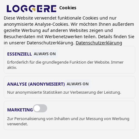
Skip
Cookies
to
DE
main
Diese Website verwendet funktionale Cookies und nur
anonymisierte Analyse-Cookies. Wir möchten Ihnen außerdem
content
gezielte Werbung auf anderen Websites zeigen und
Besucherdaten mit Werbenetzwerken teilen. Details finden Sie
in unserer Datenschutzerklärung.
Datenschutzerklärung
WICKELTISCHE
ESSENZIELL
ALWAYS ON
Erforderlich für die grundlegende Funktion der Website. Immer
aktiv.
BREADCRUMB
Home
Sanitär
Accessoires
Wickeltische
ANALYSE (ANONYMISIERT)
ALWAYS ON
Nur anonymisierte Statistiken zur Verbesserung der Leistung.
MARKETING
Zur Personalisierung von Inhalten und zur Messung von Werbung
verwendet.