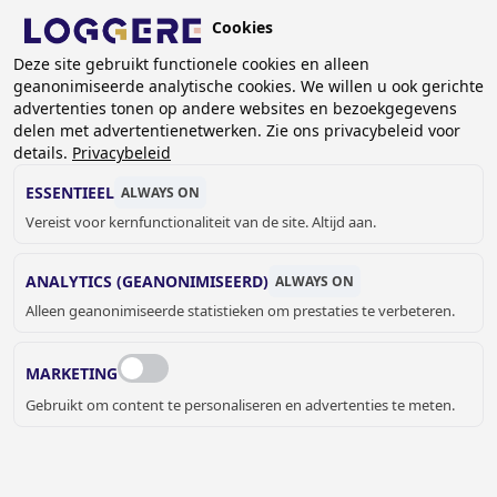
Overslaan
Cookies
en
BE (NL)
Deze site gebruikt functionele cookies en alleen
naar
geanonimiseerde analytische cookies. We willen u ook gerichte
de
advertenties tonen op andere websites en bezoekgegevens
inhoud
delen met advertentienetwerken. Zie ons privacybeleid voor
gaan
details.
Privacybeleid
BABYVERZORGING
ESSENTIEEL
ALWAYS ON
Vereist voor kernfunctionaliteit van de site. Altijd aan.
KRUIMELPAD
ANALYTICS (GEANONIMISEERD)
ALWAYS ON
Home
Sanitair
Sanitaire accessoires
Babyverzorging
Alleen geanonimiseerde statistieken om prestaties te verbeteren.
MARKETING
Gebruikt om content te personaliseren en advertenties te meten.