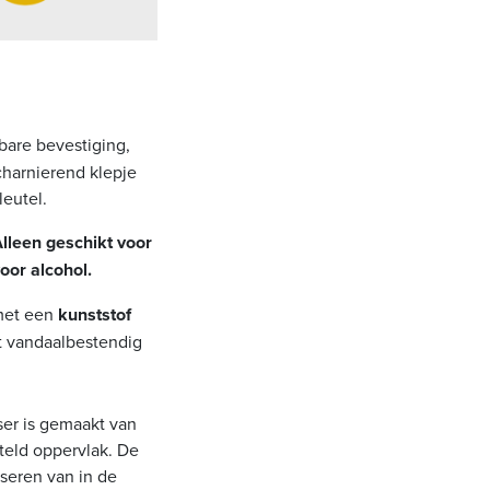
tbare bevestiging,
scharnierend klepje
eutel.
lleen geschikt voor
oor alcohol.
met een
kunststof
it vandaalbestendig
er is gemaakt van
teld oppervlak. De
oseren van in de