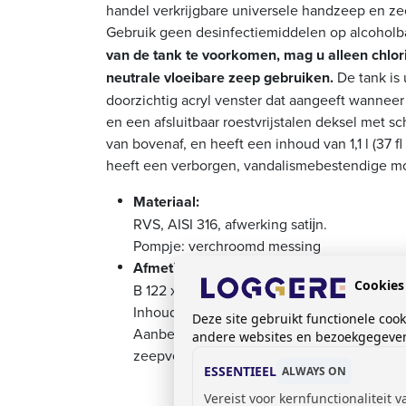
handel verkrijgbare universele handzeep en ze
Gebruik geen desinfectiemiddelen op alcoholb
van de tank te voorkomen, mag u alleen chlori
neutrale vloeibare zeep gebruiken.
De tank is
doorzichtig acryl venster dat aangeeft wanneer 
en een afsluitbaar roestvrijstalen deksel met sc
van bovenaf, en heeft een inhoud van 1,1 l (37 fl
heeft een verborgen, vandalismebestendige m
Materiaal:
RVS, AISI 316, afwerking satĳn.
Pompje: verchroomd messing
Afmetingen:
Cookies
B 122 x D 124 x H 202 mm
Inhoud:
1100ml
Deze site gebruikt functionele coo
Aanbevolen installatiehoogte van vloer to
andere websites en bezoekgegevens
zeepverdeler: 1000 - 1200 mm
ESSENTIEEL
ALWAYS ON
Vereist voor kernfunctionaliteit 