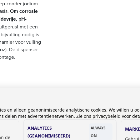
ep zonder jodium.
asis.
Om corrosie
devrije, pH-
 uitgerust met een
bijvulling nodig is
harnier voor vulling
 oz). De dispenser
ontage.
kies en alleen geanonimiseerde analytische cookies. We willen u oo
t bovenkant
 delen met advertentienetwerken. Zie ons privacybeleid voor deta
ANALYTICS
ALWAYS
MARKE
(GEANONIMISEERD)
ON
van de
Gebrui