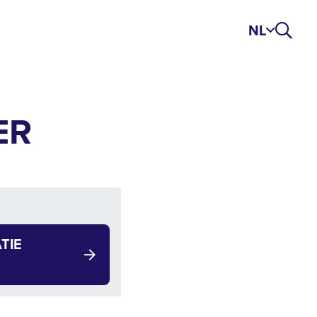
NL
ER
TIE