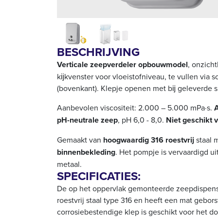
BESCHRIJVING
Verticale zeepverdeler opbouwmodel
, onzich
kĳkvenster voor vloeistofniveau, te vullen via 
(bovenkant). Klepje openen met bĳ geleverde sl
Aanbevolen viscositeit: 2.000 – 5.000 mPa·s.
A
pH-neutrale zeep
, pH 6,0 - 8,0.
Niet geschikt v
Gemaakt van
hoogwaardig 316 roestvrij
staal 
binnenbekleding
. Het pompje is vervaardigd u
metaal.
SPECIFICATIES:
De op het oppervlak gemonteerde zeepdispens
roestvrij staal type
316
en heeft een mat gebors
corrosiebestendige klep is geschikt voor het d