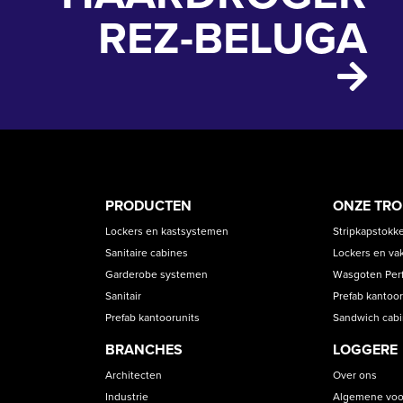
REZ-BELUGA
PRODUCT
ASS
PRODUCTEN
ONZE TR
CATEGORIES
Lockers en kastsystemen
Stripkapstokk
Sanitaire cabines
Lockers en va
Garderobe systemen
Wasgoten Perfe
Sanitair
Prefab kantoor
Prefab kantoorunits
Sandwich cab
BRANCHES
LOGGERE
Architecten
Over ons
Industrie
Algemene voo