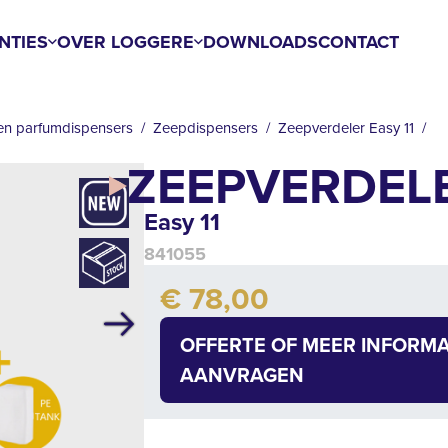
NTIES
OVER LOGGERE
DOWNLOADS
CONTACT
en parfumdispensers
Zeepdispensers
Zeepverdeler Easy 11
ZEEPVERDEL
Easy 11
841055
Add to cart
€ 78,00
Quantity
Volgende
OFFERTE OF MEER INFORMA
AANVRAGEN