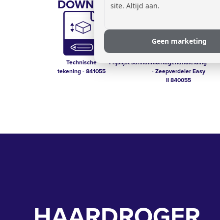
DOWNLOADS:
site. Altijd aan.
Geen marketing
Technische
Prijslijst sanitair
Montagehandleiding
tekening - 841055
- Zeepverdeler Easy
II 840055
HAARDROGER