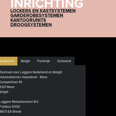
INRICHTING
LOCKERS EN KASTSYSTEMEN
GARDEROBESYSTEMEN
KANTOORUNITS
DROOGSYSTEMEN
Nederland
België
Frankrijk
Duitsland
Toonzaal voor Loggere Nederland en België:
Industrieterrein Hazeldonk - Meer
Europastraat 40
2321 Meer
België
Loggere Metaalwerken B.V.
Postbus 5000
4803 EA Breda