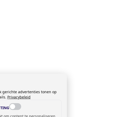
k gerichte advertenties tonen op
ils.
Privacybeleid
TING
kt om content te personaliseren