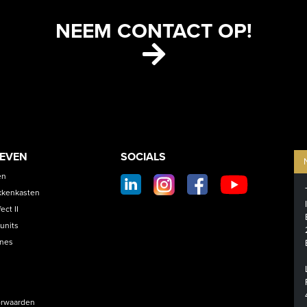
NEEM CONTACT OP!
ETS
CONTACT
OEVEN
SOCIALS
SOCIAL
en
FOOTER
kkenkasten
ct II
units
ines
rwaarden