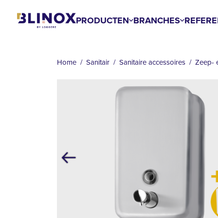
Overslaan
en
PRODUCTEN
BRANCHES
REFERE
naar
KRUIMELPAD
de
inhoud
Home
Sanitair
Sanitaire accessoires
Zeep- 
gaan
Vorige