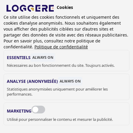
Aller
Cookies
au
BE (FR)
contenu
Ce site utilise des cookies fonctionnels et uniquement des
cookies d’analyse anonymisés. Nous souhaitons également
principal
FIL
vous afficher des publicités ciblées sur d’autres sites et
partager des données de visite avec des réseaux publicitaires.
D'ARIANE
Accueil
Sanitaire
Accessoires sanitaire
Pour en savoir plus, consultez notre politique de
Distributeurs de savon et parfum
Distributeurs de savon
confidentialité.
Politique de confidentialité
Distributeur de savon mural verticale Easy 11
ESSENTIELS
ALWAYS ON
DISTRIBUTEUR DE
Nécessaires au bon fonctionnement du site. Toujours activés.
SAVON MURAL
ANALYSE (ANONYMISÉE)
ALWAYS ON
Statistiques anonymisées uniquement pour améliorer les
VERTICALE
performances.
Easy 11
MARKETING
841055
Utilisé pour personnaliser le contenu et mesurer la publicité.
Add to cart
€ 78,00
Quantity