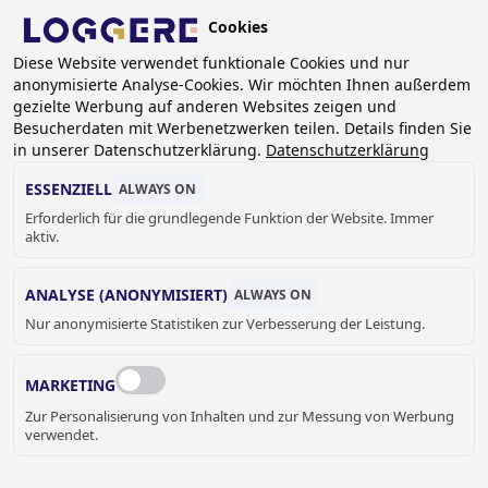
Skip
Cookies
to
DE
main
Diese Website verwendet funktionale Cookies und nur
anonymisierte Analyse-Cookies. Wir möchten Ihnen außerdem
content
BREADCRUMB
gezielte Werbung auf anderen Websites zeigen und
Besucherdaten mit Werbenetzwerken teilen. Details finden Sie
Home
Sanitär
Accessoires
in unserer Datenschutzerklärung.
Datenschutzerklärung
Seifen- und Parfümspender
Seifenspender
Seifenspender EASY 11
ESSENZIELL
ALWAYS ON
Erforderlich für die grundlegende Funktion der Website. Immer
SEIFENSPENDER
aktiv.
EASY 11
ANALYSE (ANONYMISIERT)
ALWAYS ON
841055
Nur anonymisierte Statistiken zur Verbesserung der Leistung.
Add to cart
Preis auf Anfrage
Quantity
MARKETING
ANGEBOT ODER WEITERE
Zur Personalisierung von Inhalten und zur Messung von Werbung
verwendet.
INFORMATIONEN HIER