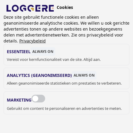
Overslaan
Cookies
en
NL
naar
Deze site gebruikt functionele cookies en alleen
geanonimiseerde analytische cookies. We willen u ook gerichte
de
KRUIMELPAD
advertenties tonen op andere websites en bezoekgegevens
inhoud
delen met advertentienetwerken. Zie ons privacybeleid voor
Home
Lockers- en kastsystemen
Volkernkasten
gaan
details.
Privacybeleid
Volkernkast DLM 361
ESSENTIEEL
ALWAYS ON
VOLKERNKAST
Vereist voor kernfunctionaliteit van de site. Altijd aan.
DLM 361
ANALYTICS (GEANONIMISEERD)
ALWAYS ON
Alleen geanonimiseerde statistieken om prestaties te verbeteren.
Kleur deuren
B070 - Wit
MARKETING
Gebruikt om content te personaliseren en advertenties te meten.
Kleur omkasting
B070 - Wit