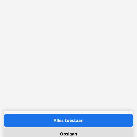
2321 Meer
België
Loggere Metaalwerken B.V.
Postbus 5000
4803 EA Breda
(+31) 076 52 40 830
info@loggere.com
K.V.K.: 32058181
BTW/TVA: NL004211741B01
Openingsuren:
maandag tot en met vrijdag: 08u30 - 17u00
Neem contact met ons op
Alles toestaan
Opslaan