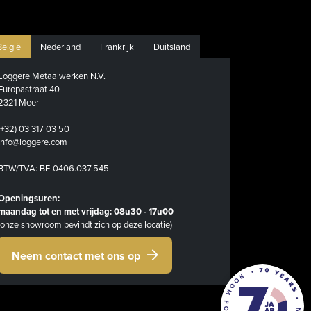
België
Nederland
Frankrijk
Duitsland
Loggere Metaalwerken N.V.
Europastraat 40
2321 Meer
(+32) 03 317 03 50
info@loggere.com
BTW/TVA: BE-0406.037.545
Openingsuren:
maandag tot en met vrijdag: 08u30 - 17u00
(onze showroom bevindt zich op deze locatie)
Neem contact met ons op