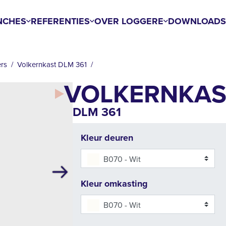
NCHES
REFERENTIES
OVER LOGGERE
DOWNLOAD
ers
Volkernkast DLM 361
VOLKERNKAS
DLM 361
Kleur deuren
B070 - Wit
Volgende
Kleur omkasting
B070 - Wit
Add to cart