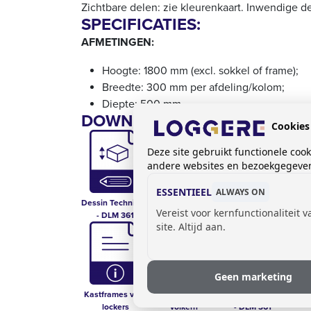
Zichtbare delen: zie kleurenkaart. Inwendige de
SPECIFICATIES:
AFMETINGEN:
Hoogte: 1800 mm (excl. sokkel of frame);
Breedte: 300 mm per afdeling/kolom;
Diepte: 500 mm.
DOWNLOADS:
Cookies
Deze site gebruikt functionele coo
andere websites en bezoekgegevens
ESSENTIEEL
ALWAYS ON
Dessin Technique
Fiche Technique -
Prijslijst kasten
Op
Vereist voor kernfunctionaliteit 
- DLM 361
DLM 361
site. Altijd aan.
Geen marketing
Kastframes voor
Kleurkaart
Technische Fiche
lockers
volkern
- DLM 361