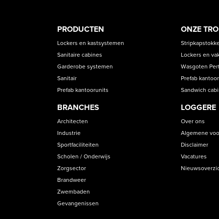
PRODUCT
ASS
PRODUCTEN
ONZE TR
CATEGORIES
Lockers en kastsystemen
Stripkapstokk
Sanitaire cabines
Lockers en va
Garderobe systemen
Wasgoten Perfe
Sanitair
Prefab kantoor
Prefab kantoorunits
Sandwich cab
BRANCHES
LOGGERE
Architecten
Over ons
Industrie
Algemene voo
Sportfaciliteiten
Disclaimer
Scholen / Onderwijs
Vacatures
Zorgsector
Nieuwsoverzi
Brandweer
Zwembaden
Gevangenissen