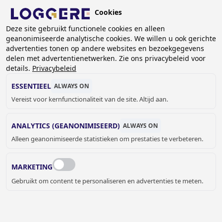
Overslaan
Cookies
en
NL
naar
Deze site gebruikt functionele cookies en alleen
geanonimiseerde analytische cookies. We willen u ook gerichte
de
KRUIMELPAD
advertenties tonen op andere websites en bezoekgegevens
inhoud
delen met advertentienetwerken. Zie ons privacybeleid voor
Home
Sanitair
Toilet en Urinoir
Staande toiletten
gaan
details.
Privacybeleid
Staand toilet voor mindervaliden TYTON II
ESSENTIEEL
ALWAYS ON
STAAND TOILET VOOR
Vereist voor kernfunctionaliteit van de site. Altijd aan.
MINDERVALIDEN
ANALYTICS (GEANONIMISEERD)
ALWAYS ON
Alleen geanonimiseerde statistieken om prestaties te verbeteren.
TYTON II
650856
MARKETING
Montage vanuit:
Gebruikt om content te personaliseren en advertenties te meten.