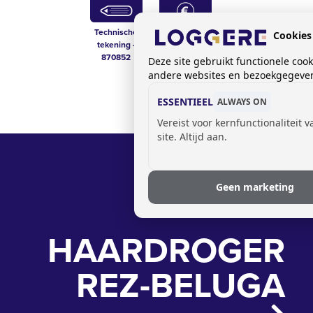
Technische
Prijslijst sanitair
Cookies
tekening -
870852
Deze site gebruikt functionele coo
andere websites en bezoekgegevens
ESSENTIEEL
ALWAYS ON
Vereist voor kernfunctionaliteit 
site. Altijd aan.
Geen marketing
HAARDROGER
REZ-BELUGA