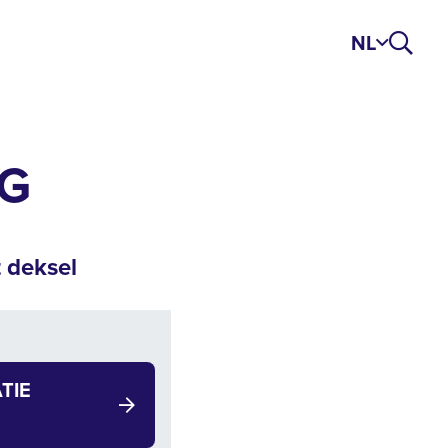
NL
NG
t deksel
TIE