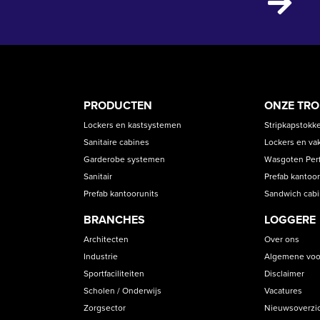
PRODUCT
ASS
PRODUCTEN
ONZE TR
CATEGORIES
Lockers en kastsystemen
Stripkapstokk
Sanitaire cabines
Lockers en va
Garderobe systemen
Wasgoten Perfe
Sanitair
Prefab kantoor
Prefab kantoorunits
Sandwich cab
BRANCHES
LOGGERE
Architecten
Over ons
Industrie
Algemene voo
Sportfaciliteiten
Disclaimer
Scholen / Onderwijs
Vacatures
Zorgsector
Nieuwsoverzi