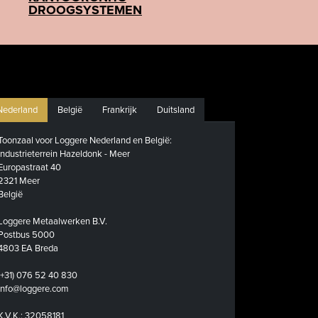
DROOGSYSTEMEN
Nederland
België
Frankrijk
Duitsland
Toonzaal voor Loggere Nederland en België:
Industrieterrein Hazeldonk - Meer
Europastraat 40
2321 Meer
België
Loggere Metaalwerken B.V.
Postbus 5000
4803 EA Breda
(+31) 076 52 40 830
info@loggere.com
K.V.K.: 32058181