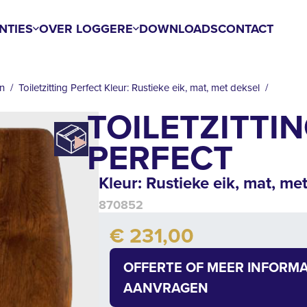
NTIES
OVER LOGGERE
DOWNLOADS
CONTACT
en
Toiletzitting Perfect Kleur: Rustieke eik, mat, met deksel
TOILETZITTI
PERFECT
Kleur: Rustieke eik, mat, me
870852
Add to cart
€ 231,00
Quantity
OFFERTE OF MEER INFORMA
AANVRAGEN