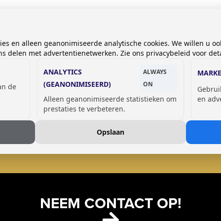
kies en alleen geanonimiseerde analytische cookies. We willen u oo
 delen met advertentienetwerken. Zie ons privacybeleid voor deta
ANALYTICS
ALWAYS
MARKE
(GEANONIMISEERD)
ON
van de
Gebrui
Alleen geanonimiseerde statistieken om
en adv
prestaties te verbeteren.
GSM OPLAADLOCKERS
Opslaan
NEEM CONTACT OP!