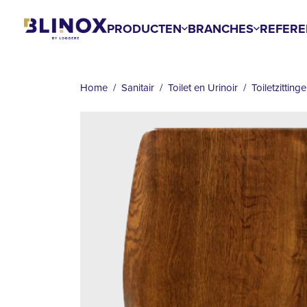
Overslaan
en
PRODUCTEN
BRANCHES
REFERE
naar
KRUIMELPAD
de
inhoud
Home
Sanitair
Toilet en Urinoir
Toiletzitting
gaan