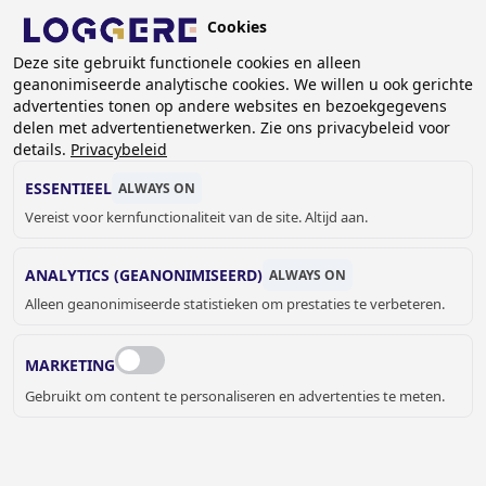
Overslaan
Cookies
en
NL
Deze site gebruikt functionele cookies en alleen
naar
geanonimiseerde analytische cookies. We willen u ook gerichte
de
KRUIMELPAD
advertenties tonen op andere websites en bezoekgegevens
inhoud
delen met advertentienetwerken. Zie ons privacybeleid voor
Home
Lockers- en kastsystemen
gaan
details.
Privacybeleid
Lockers en vakkenkasten op maat
Lockerkast 4 deurs - 1 delig - breed DLM 744/I
ESSENTIEEL
ALWAYS ON
Vereist voor kernfunctionaliteit van de site. Altijd aan.
LOCKERKAST 4 DEURS - 1
ANALYTICS (GEANONIMISEERD)
ALWAYS ON
DELIG - BREED
Alleen geanonimiseerde statistieken om prestaties te verbeteren.
DLM 744/I
MARKETING
Kleur omkasting
Gebruikt om content te personaliseren en advertenties te meten.
Ral 7035 - Lichtgrijs