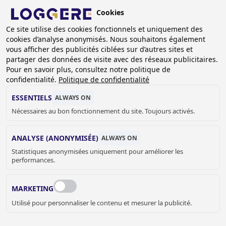
Aller
Cookies
au
FR
contenu
Ce site utilise des cookies fonctionnels et uniquement des
cookies d’analyse anonymisés. Nous souhaitons également
principal
vous afficher des publicités ciblées sur d’autres sites et
partager des données de visite avec des réseaux publicitaires.
Pour en savoir plus, consultez notre politique de
ANTI-VANDALISME
confidentialité.
Politique de confidentialité
ESSENTIELS
ALWAYS ON
Nécessaires au bon fonctionnement du site. Toujours activés.
FIL
D'ARIANE
Accueil
Sanitaire
Anti-vandalisme
ANALYSE (ANONYMISÉE)
ALWAYS ON
Statistiques anonymisées uniquement pour améliorer les
Les produits sanitaires BLINOX by Loggere résistants au
performances.
vandalisme sont principalement utilisés dans les prisons,
gendarmeries, hôtels de police, hôpitaux psychiatriques,
MARKETING
WC publics… Ils sont en acier inoxydable avec une
Utilisé pour personnaliser le contenu et mesurer la publicité.
épaisseur d’inox supérieur pour renforcer leur résistance
aux coups et ils sont étudiés pour diminuer le risque de