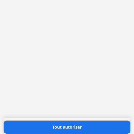
FOOTER
Belgique
France
Pays-Bas
Allemagne
Loggere Metaalwerken N.V.
Europastraat 40
2321 Meer
(+32) 03 317 03 50
info@loggere.com
TVA: BE-0406.037.545
Heures d'ouverture
Lundi au Vendredi: 08h30 - 17h00
(notre salle d'exposition est à cet endroit)
Contactez nous
Tout autoriser