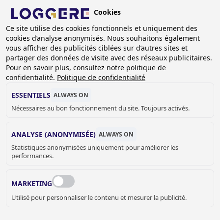
Aller
Cookies
au
BE (FR)
contenu
Ce site utilise des cookies fonctionnels et uniquement des
cookies d’analyse anonymisés. Nous souhaitons également
principal
vous afficher des publicités ciblées sur d’autres sites et
partager des données de visite avec des réseaux publicitaires.
Pour en savoir plus, consultez notre politique de
CUVETTES WC MÉDICAL
confidentialité.
Politique de confidentialité
ESSENTIELS
ALWAYS ON
Nécessaires au bon fonctionnement du site. Toujours activés.
FIL
D'ARIANE
Accueil
Sanitaire
Le Médical
Cuvettes WC médical
ANALYSE (ANONYMISÉE)
ALWAYS ON
Statistiques anonymisées uniquement pour améliorer les
Certaines cuvette WC Loggere sont disponibles en acier
performances.
inox époxy blanc. Le “Big John” est une cuvette WC
étudiée pour les personnes à forte corpulence. Elle est
MARKETING
disponible avec un abattant spécial prévue pour supporter
Utilisé pour personnaliser le contenu et mesurer la publicité.
un poids important.