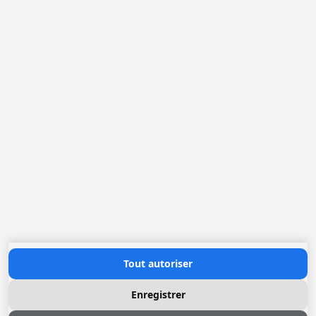
Belgique
France
Pays-Bas
Allemagne
Loggere Metaalwerken N.V.
Europastraat 40
2321 Meer
(+32) 03 317 03 50
info@loggere.com
TVA: BE-0406.037.545
Heures d'ouverture
Lundi au Vendredi: 08h30 - 17h00
(notre salle d'exposition est à cet endroit)
Contactez nous
Tout autoriser
Enregistrer