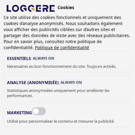
Aller
Cookies
au
BE (FR)
contenu
Ce site utilise des cookies fonctionnels et uniquement des
cookies d’analyse anonymisés. Nous souhaitons également
principal
vous afficher des publicités ciblées sur d’autres sites et
partager des données de visite avec des réseaux publicitaires.
Pour en savoir plus, consultez notre politique de
SOLUTIONS ANTI-
confidentialité.
Politique de confidentialité
VANDALISME
ESSENTIELS
ALWAYS ON
Nécessaires au bon fonctionnement du site. Toujours activés.
FIL
ANALYSE (ANONYMISÉE)
ALWAYS ON
D'ARIANE
Accueil
Sanitaire
Robinetterie
Statistiques anonymisées uniquement pour améliorer les
performances.
Solutions anti-vandalisme
Dans le domaine des solutions anti-vandales dans le
MARKETING
domaine des robinets pour lavabos et des systèmes de
Utilisé pour personnaliser le contenu et mesurer la publicité.
chasse d’eau pour WC, tous les composants des solutions
pneumatiques et électroniques sont présentés dans les