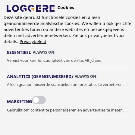
Overslaan
Cookies
en
NL
Deze site gebruikt functionele cookies en alleen
naar
geanonimiseerde analytische cookies. We willen u ook gerichte
de
KRUIMELPAD
advertenties tonen op andere websites en bezoekgegevens
inhoud
delen met advertentienetwerken. Zie ons privacybeleid voor
Home
Referenties
Referenties Kantoorunits
gaan
details.
Privacybeleid
Rainmaker
ESSENTIEEL
ALWAYS ON
RAINMAKER,
Vereist voor kernfunctionaliteit van de site. Altijd aan.
ROTTERDAM (NL)
ANALYTICS (GEANONIMISEERD)
ALWAYS ON
Alleen geanonimiseerde statistieken om prestaties te verbeteren.
MARKETING
Gebruikt om content te personaliseren en advertenties te meten.