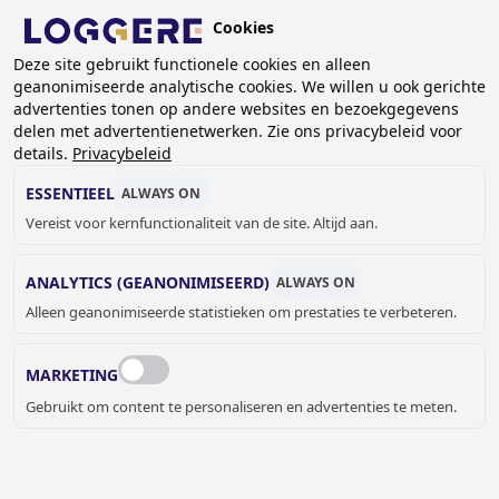
Overslaan
Cookies
en
NL
Deze site gebruikt functionele cookies en alleen
naar
geanonimiseerde analytische cookies. We willen u ook gerichte
de
KRUIMELPAD
advertenties tonen op andere websites en bezoekgegevens
inhoud
delen met advertentienetwerken. Zie ons privacybeleid voor
Home
Sanitair
Wastafels
Muurwastafels
gaan
details.
Privacybeleid
Wandwastafel Urban II
ESSENTIEEL
ALWAYS ON
WANDWASTAFEL
Vereist voor kernfunctionaliteit van de site. Altijd aan.
Urban II
ANALYTICS (GEANONIMISEERD)
ALWAYS ON
130921A
Alleen geanonimiseerde statistieken om prestaties te verbeteren.
Met of zonder kraangat:
MARKETING
Gebruikt om content te personaliseren en advertenties te meten.
€ 513,00