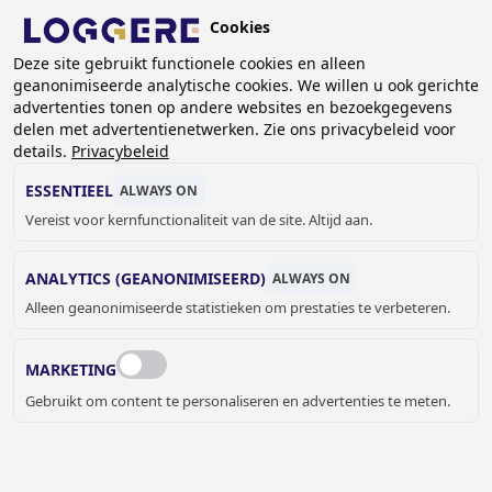
Overslaan
Cookies
en
BE (NL)
naar
Deze site gebruikt functionele cookies en alleen
geanonimiseerde analytische cookies. We willen u ook gerichte
de
KRUIMELPAD
advertenties tonen op andere websites en bezoekgegevens
inhoud
delen met advertentienetwerken. Zie ons privacybeleid voor
Home
Sanitair
Wastafels
Muurwastafels
gaan
details.
Privacybeleid
Muurwastafel Urban II
ESSENTIEEL
ALWAYS ON
MUURWASTAFEL
Vereist voor kernfunctionaliteit van de site. Altijd aan.
Urban II
ANALYTICS (GEANONIMISEERD)
ALWAYS ON
130921A
Alleen geanonimiseerde statistieken om prestaties te verbeteren.
Met of zonder kraangat:
MARKETING
Gebruikt om content te personaliseren en advertenties te meten.
€ 513,00