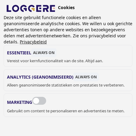
Overslaan
Cookies
en
NL
naar
Deze site gebruikt functionele cookies en alleen
geanonimiseerde analytische cookies. We willen u ook gerichte
de
KRUIMELPAD
advertenties tonen op andere websites en bezoekgegevens
inhoud
delen met advertentienetwerken. Zie ons privacybeleid voor
Home
Lockers- en kastsystemen
Volkernkasten
gaan
details.
Privacybeleid
Volkernkast DLM 365
ESSENTIEEL
ALWAYS ON
VOLKERNKAST
Vereist voor kernfunctionaliteit van de site. Altijd aan.
DLM 365
ANALYTICS (GEANONIMISEERD)
ALWAYS ON
Alleen geanonimiseerde statistieken om prestaties te verbeteren.
Kleur deuren
B070 - Wit
MARKETING
Gebruikt om content te personaliseren en advertenties te meten.
Kleur omkasting
B070 - Wit