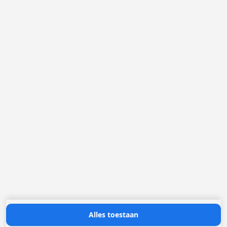
Industrieterrein Hazeldonk - Meer
Europastraat 40
2321 Meer
België
Loggere Metaalwerken B.V.
Postbus 5000
4803 EA Breda
(+31) 076 52 40 830
info@loggere.com
K.V.K.: 32058181
BTW/TVA: NL004211741B01
Openingsuren:
maandag tot en met vrijdag: 08u30 - 17u00
Neem contact met ons op
Alles toestaan