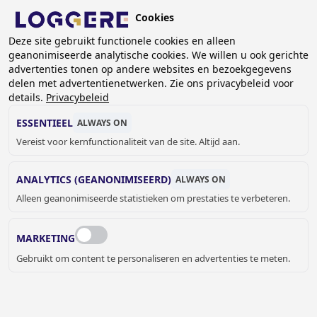
Overslaan
Cookies
en
NL
naar
Deze site gebruikt functionele cookies en alleen
geanonimiseerde analytische cookies. We willen u ook gerichte
de
KRUIMELPAD
advertenties tonen op andere websites en bezoekgegevens
inhoud
delen met advertentienetwerken. Zie ons privacybeleid voor
Home
Sanitair
Sanitaire accessoires
Proox Zero
gaan
details.
Privacybeleid
Verborgen zeepdispenser Proox ZERO
ESSENTIEEL
ALWAYS ON
VERBORGEN
Vereist voor kernfunctionaliteit van de site. Altijd aan.
ZEEPDISPENSER
ANALYTICS (GEANONIMISEERD)
ALWAYS ON
Alleen geanonimiseerde statistieken om prestaties te verbeteren.
Proox ZERO
870706
MARKETING
Add to cart
Prijs op aanvraag
Quantity
Gebruikt om content te personaliseren en advertenties te meten.
OFFERTE OF MEER INFORMATIE
AANVRAGEN