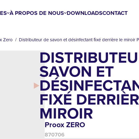
ES
À PROPOS DE NOUS
DOWNLOADS
CONTACT
x Zero
Distributeur de savon et désinfectant ﬁxé derrière le miroi
DISTRIBUTEU
SAVON ET
DÉSINFECTA
FIXÉ DERRIÈRE
IROIR
Proox ZERO
870706