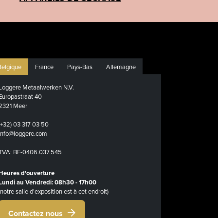
Belgique
France
Pays-Bas
Allemagne
Loggere Metaalwerken N.V.
Europastraat 40
2321 Meer
(+32) 03 317 03 50
info@loggere.com
TVA: BE-0406.037.545
Heures d'ouverture
Lundi au Vendredi: 08h30 - 17h00
(notre salle d'exposition est à cet endroit)
Contactez nous