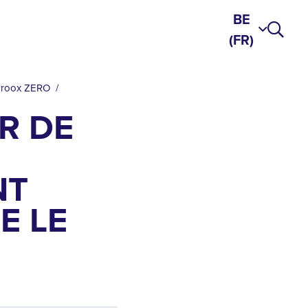
BE
(FR)
r Proox ZERO
R DE
NT
 LE M