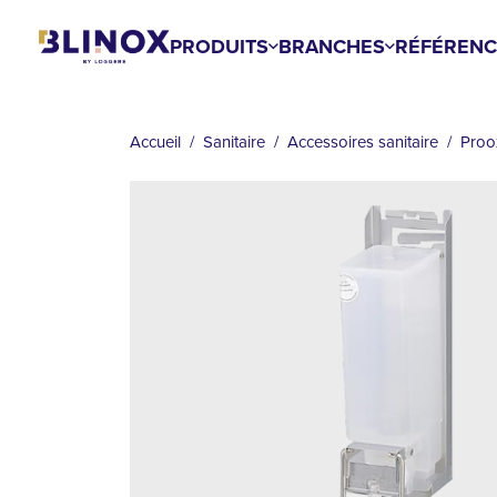
Aller
au
PRODUITS
BRANCHES
RÉFÉRENC
contenu
FIL
principal
D'ARIANE
Accueil
Sanitaire
Accessoires sanitaire
Proo