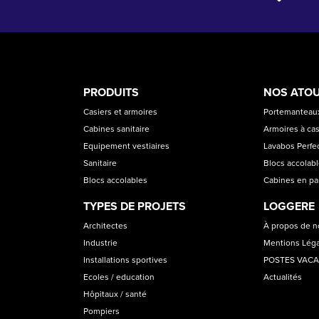
PRODUCT
ASS
PRODUITS
NOS ATO
CATEGORIES
Casiers et armoires
Portemanteaux
Cabines sanitaire
Armoires à cas
Equipement vestiaires
Lavabos Perfec
Sanitaire
Blocs accolab
Blocs accolables
Cabines en p
TYPES DE PROJETS
LOGGERE
Architectes
À propos de 
Industrie
Mentions Lég
Installations sportives
POSTES VAC
Ecoles / education
Actualités
Hôpitaux / santé
Pompiers