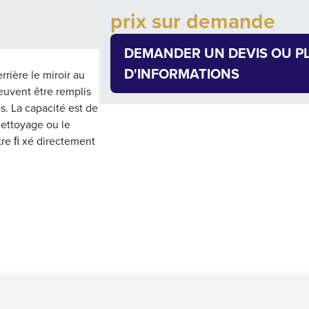
Add to cart
prix sur demande
Quantity
DEMANDER UN DEVIS OU P
D'INFORMATIONS
rière le miroir au
euvent être remplis
s. La capacité est de
 nettoyage ou le
être ﬁ xé directement