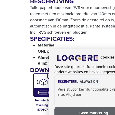
BESCHRIJVING
Toiletpapierhouder van RVS voor muurbevestigi
rollen met een maximale breedte van 140mm 
doorsnee van 130mm. Zodra de eerste rol op is,
automatisch in de uitgiftepositie. Kantelsysteem
Incl. RVS schroeven en pluggen.
SPECIFICATIES:
Materiaal:
ONE pure:
roestvrij staal gesatineerd, 1,5 
Afmetingen:
Cookies
B 150 x D 140 x H 310 mm
Deze site gebruikt functionele coo
DOWNLOADS:
andere websites en bezoekgegevens
ESSENTIEEL
ALWAYS ON
Vereist voor kernfunctionaliteit 
site. Altijd aan.
Technische
Prijslijst sanitair
Technical Data
tekening -
Sheet - 870507
870507
Geen marketing