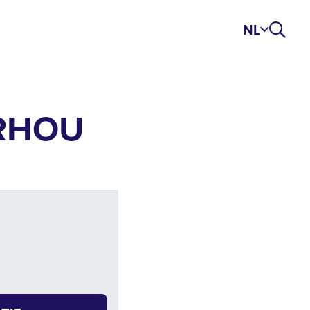
NL
ERHOU