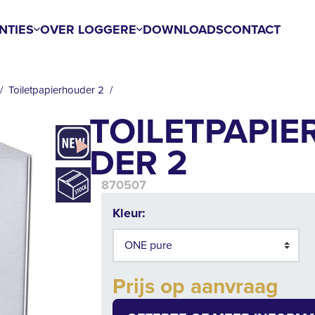
NTIES
OVER LOGGERE
DOWNLOADS
CONTACT
Toiletpapierhouder 2
TOILETPAPI
DER 2
870507
Kleur:
Prijs op aanvraag