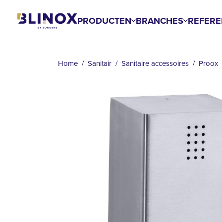
Overslaan
en
PRODUCTEN
BRANCHES
REFERE
naar
de
KRUIMELPAD
inhoud
Home
Sanitair
Sanitaire accessoires
Proox
gaan