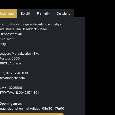
Nederland
België
Frankrijk
Duitsland
Toonzaal voor Loggere Nederland en België:
Industrieterrein Hazeldonk - Meer
Europastraat 40
2321 Meer
België
Loggere Metaalwerken B.V.
Postbus 5000
4803 EA Breda
(+31) 076 52 40 830
info@loggere.com
K.V.K.: 32058181
BTW/TVA: NL004211741B01
Openingsuren:
maandag tot en met vrijdag: 08u30 - 17u00