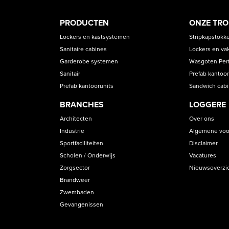
PRODUCT
ASS
PRODUCTEN
ONZE TR
CATEGORIES
Lockers en kastsystemen
Stripkapstokk
Sanitaire cabines
Lockers en va
Garderobe systemen
Wasgoten Perfe
Sanitair
Prefab kantoor
Prefab kantoorunits
Sandwich cab
BRANCHES
LOGGERE
Architecten
Over ons
Industrie
Algemene voo
Sportfaciliteiten
Disclaimer
Scholen / Onderwijs
Vacatures
Zorgsector
Nieuwsoverzi
Brandweer
Zwembaden
Gevangenissen