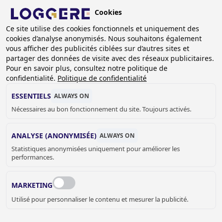
Aller
Cookies
au
BE (FR)
contenu
Ce site utilise des cookies fonctionnels et uniquement des
cookies d’analyse anonymisés. Nous souhaitons également
principal
FIL
vous afficher des publicités ciblées sur d’autres sites et
partager des données de visite avec des réseaux publicitaires.
D'ARIANE
Accueil
Sanitaire
Accessoires sanitaire
Proox
Pour en savoir plus, consultez notre politique de
Distr. de papier toilette 2
confidentialité.
Politique de confidentialité
DISTR. DE PAPIER
ESSENTIELS
ALWAYS ON
Nécessaires au bon fonctionnement du site. Toujours activés.
TOILETTE 2
ANALYSE (ANONYMISÉE)
ALWAYS ON
870507
Statistiques anonymisées uniquement pour améliorer les
performances.
Couleur:
MARKETING
Utilisé pour personnaliser le contenu et mesurer la publicité.
prix sur demande