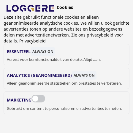
Overslaan
Cookies
en
NL
naar
Deze site gebruikt functionele cookies en alleen
geanonimiseerde analytische cookies. We willen u ook gerichte
de
KRUIMELPAD
advertenties tonen op andere websites en bezoekgegevens
inhoud
delen met advertentienetwerken. Zie ons privacybeleid voor
Home
Droogsystemen
Open droogpanelen
gaan
details.
Privacybeleid
Tantum Set (handschoenen, laarzen en jassen)
Tantum Premium 2 Sterex
ESSENTIEEL
ALWAYS ON
Vereist voor kernfunctionaliteit van de site. Altijd aan.
TANTUM
ANALYTICS (GEANONIMISEERD)
ALWAYS ON
Premium 2 Sterex
Alleen geanonimiseerde statistieken om prestaties te verbeteren.
Add to cart
Prijs op aanvraag
Quantity
MARKETING
OFFERTE OF MEER INFORMATIE
Gebruikt om content te personaliseren en advertenties te meten.
AANVRAGEN