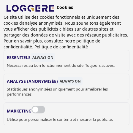
Aller
Cookies
au
FR
Ce site utilise des cookies fonctionnels et uniquement des
contenu
cookies d’analyse anonymisés. Nous souhaitons également
principal
FIL
vous afficher des publicités ciblées sur d’autres sites et
partager des données de visite avec des réseaux publicitaires.
D'ARIANE
Accueil
Appareils de séchage
Pour en savoir plus, consultez notre politique de
Appareils de séchage pour montage mural
confidentialité.
Politique de confidentialité
Tantum Set (gants, bottes et manteaux)
Tantum Premium 2 Sterex
ESSENTIELS
ALWAYS ON
Nécessaires au bon fonctionnement du site. Toujours activés.
TANTUM
ANALYSE (ANONYMISÉE)
ALWAYS ON
Premium 2 Sterex
Statistiques anonymisées uniquement pour améliorer les
performances.
Add to cart
Prix sur demande
Quantity
MARKETING
DEMANDER UN DEVIS OU PLUS
Utilisé pour personnaliser le contenu et mesurer la publicité.
D'INFORMATIONS