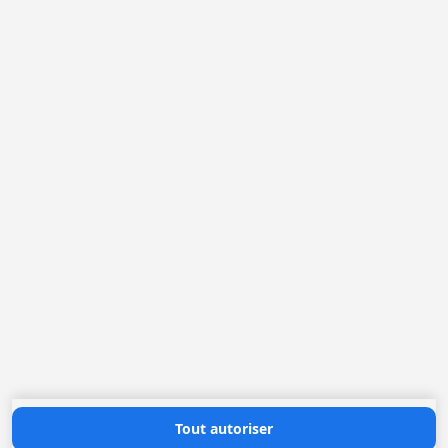
France
Pays-Bas
Belgique
Allemagne
Loggere France Sarl. F
Rue Jean Sebastien BACH 16
42000 Saint-Etienne
+(33) 04 77 022 400
office@loggere.com
TVA: FR51.302.077.995
Heures d'ouverture
Lundi au Vendredi: 08h30 - 17h00
Contactez nous
Tout autoriser