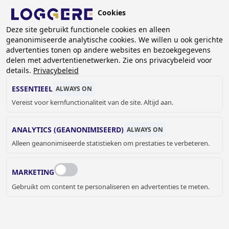
Overslaan
Cookies
en
NL
naar
Deze site gebruikt functionele cookies en alleen
geanonimiseerde analytische cookies. We willen u ook gerichte
de
KRUIMELPAD
advertenties tonen op andere websites en bezoekgegevens
inhoud
delen met advertentienetwerken. Zie ons privacybeleid voor
Home
Sanitair
Sanitaire accessoires
Bobrick
gaan
details.
Privacybeleid
Contura serie
Inbouw afvalbak Contura
ESSENTIEEL
ALWAYS ON
INBOUW AFVALBAK
Vereist voor kernfunctionaliteit van de site. Altijd aan.
Contura
ANALYTICS (GEANONIMISEERD)
ALWAYS ON
840015
Alleen geanonimiseerde statistieken om prestaties te verbeteren.
Add to cart
€ 675,00
Quantity
MARKETING
OFFERTE OF MEER INFORMATIE
Gebruikt om content te personaliseren en advertenties te meten.
AANVRAGEN