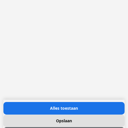
België
Loggere Metaalwerken B.V.
Postbus 5000
4803 EA Breda
(+31) 076 52 40 830
info@loggere.com
K.V.K.: 32058181
BTW/TVA: NL004211741B01
Openingsuren:
maandag tot en met vrijdag: 08u30 - 17u00
Neem contact met ons op
Alles toestaan
Opslaan