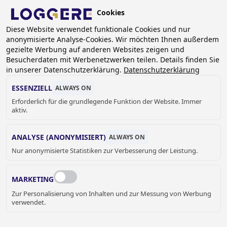
Skip
Cookies
to
DE
Diese Website verwendet funktionale Cookies und nur
main
anonymisierte Analyse-Cookies. Wir möchten Ihnen außerdem
content
BREADCRUMB
gezielte Werbung auf anderen Websites zeigen und
Besucherdaten mit Werbenetzwerken teilen. Details finden Sie
Home
Sanitär
Accessoires
Bobrick
Contura
in unserer Datenschutzerklärung.
Datenschutzerklärung
Abfallbehälter Unterputz CONTURA
ESSENZIELL
ALWAYS ON
ABFALLBEHÄLTER
Erforderlich für die grundlegende Funktion der Website. Immer
aktiv.
UNTERPUTZ
ANALYSE (ANONYMISIERT)
ALWAYS ON
CONTURA
Nur anonymisierte Statistiken zur Verbesserung der Leistung.
840015
Add to cart
Preis auf Anfrage
MARKETING
Quantity
Zur Personalisierung von Inhalten und zur Messung von Werbung
ANGEBOT ODER WEITERE
verwendet.
INFORMATIONEN HIER