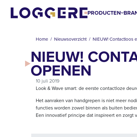
Overslaan
en
PRODUCTEN
BRA
naar
KRUIMELPAD
de
inhoud
Home
Nieuwsoverzicht
NIEUW! Contactloos 
gaan
NIEUW! CONT
OPENEN
10 juli 2019
Look & Wave smart: de eerste contactloze deu
Het aanraken van handgrepen is niet meer nodi
functies worden zowel binnen als buiten bedie
Een innovatief principe dat inspireert en zorgt