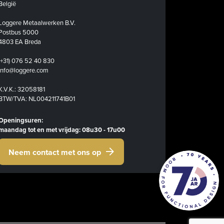
België
Loggere Metaalwerken B.V.
Postbus 5000
4803 EA Breda
(+31) 076 52 40 830
info@loggere.com
K.V.K.: 32058181
BTW/TVA: NL004211741B01
Openingsuren:
maandag tot en met vrijdag: 08u30 - 17u00
Neem contact met ons op