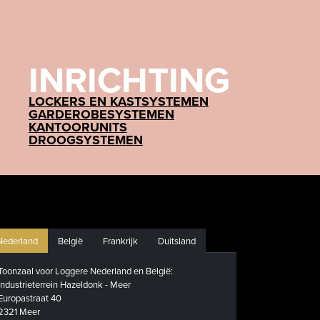
INRICHTING
LOCKERS EN KASTSYSTEMEN
GARDEROBESYSTEMEN
KANTOORUNITS
DROOGSYSTEMEN
Nederland
België
Frankrijk
Duitsland
Toonzaal voor Loggere Nederland en België:
Industrieterrein Hazeldonk - Meer
Europastraat 40
2321 Meer