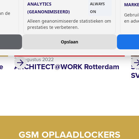
ANALYTICS
ALWAYS
MARKE
(GEANONIMISEERD)
ON
van de
Gebrui
Alleen geanonimiseerde statistieken om
en adv
prestaties te verbeteren.
Opslaan
30 augustus 2022
17 
e
ARCHITECT@WORK Rotterdam
Sa
S
GSM OPLAADLOCKERS