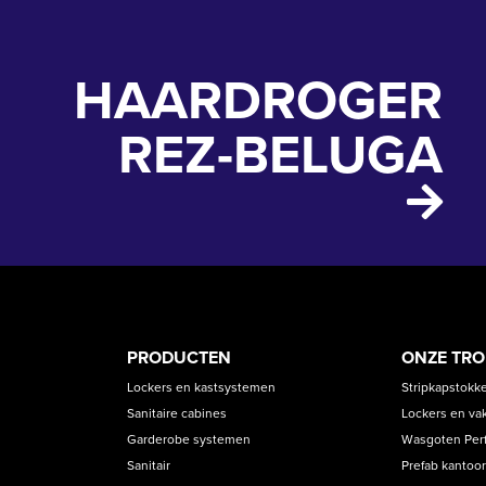
HAARDROGER
REZ-BELUGA
PRODUCT
ASS
PRODUCTEN
ONZE TR
CATEGORIES
Lockers en kastsystemen
Stripkapstokk
Sanitaire cabines
Lockers en va
Garderobe systemen
Wasgoten Perfe
Sanitair
Prefab kantoor