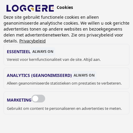
Overslaan
Cookies
en
NL
naar
Deze site gebruikt functionele cookies en alleen
geanonimiseerde analytische cookies. We willen u ook gerichte
de
KRUIMELPAD
advertenties tonen op andere websites en bezoekgegevens
inhoud
delen met advertentienetwerken. Zie ons privacybeleid voor
Home
Lockers- en kastsystemen
Kantoorkasten
gaan
details.
Privacybeleid
Kantoorkast DLM 780
ESSENTIEEL
ALWAYS ON
KANTOORKAST
Vereist voor kernfunctionaliteit van de site. Altijd aan.
DLM 780
ANALYTICS (GEANONIMISEERD)
ALWAYS ON
Alleen geanonimiseerde statistieken om prestaties te verbeteren.
Kleur omkasting
Ral 7035 - Lichtgrijs
MARKETING
Gebruikt om content te personaliseren en advertenties te meten.
Kleur deuren
RAL 7035 - Lichtgrijs