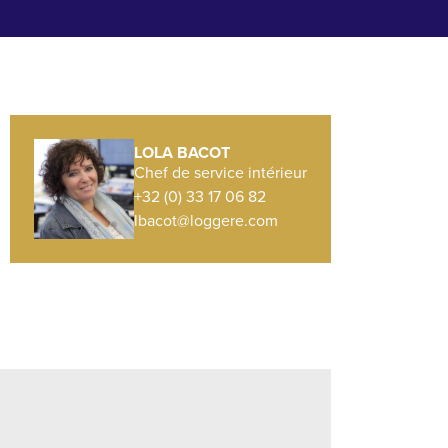
LOLA BACOT
Chef de service intérieur
+32 (0) 33 17 06 82
lbacot@loggere.com