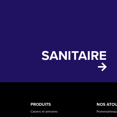
SANITAIRE
PRODUCT
ASS
PRODUITS
NOS ATO
CATEGORIES
Casiers et armoires
Portemanteaux