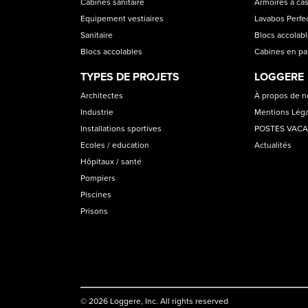
Cabines sanitaire
Armoires à cas
Equipement vestiaires
Lavabos Perfec
Sanitaire
Blocs accolab
Blocs accolables
Cabines en p
TYPES DE PROJETS
LOGGERE
Architectes
À propos de 
Industrie
Mentions Lég
Installations sportives
POSTES VAC
Ecoles / education
Actualités
Hôpitaux / santé
Pompiers
Piscines
Prisons
© 2026 Loggere, Inc. All rights reserved