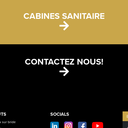
CABINES SANITAIRE
CONTACTEZ NOUS!
ETS
CONTACT
UTS
SOCIALS
SOCIAL
 sur bride