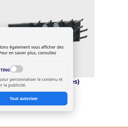
itons également vous afficher des
Pour en savoir plus, consultez
TING
ntum Var (gants et bottes)
 pour personnaliser le contenu et
 la publicité.
Tout autoriser