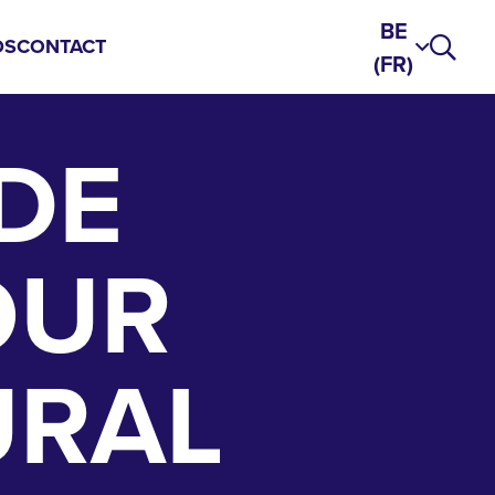
BE
DS
CONTACT
(FR)
DE
OUR
URAL