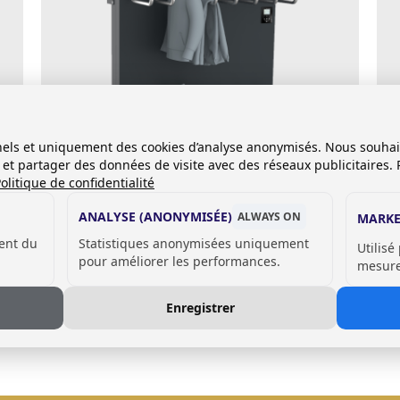
onnels et uniquement des cookies d’analyse anonymisés. Nous souha
es et partager des données de visite avec des réseaux publicitaires. 
olitique de confidentialité
ANALYSE (ANONYMISÉE)
ALWAYS ON
MARKE
ent du
Statistiques anonymisées uniquement
Tantum Set (gants, bottes et
Ta
Utilisé
pour améliorer les performances.
mesurer
manteaux)
Enregistrer