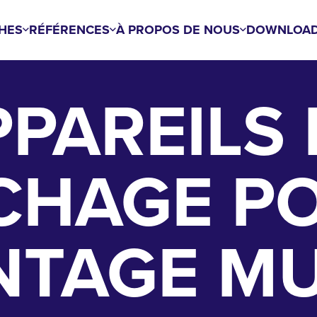
HES
RÉFÉRENCES
À PROPOS DE NOUS
DOWNLOA
PPAREILS 
CHAGE P
TAGE M