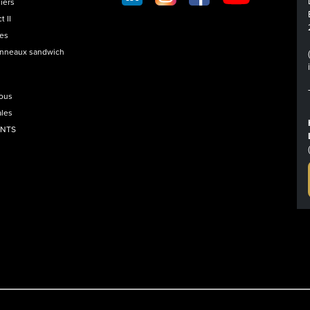
FOOTER
iers
t II
les
anneaux sandwich
nous
ales
ANTS