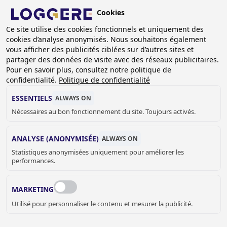
Aller
Cookies
au
BE (FR)
contenu
Ce site utilise des cookies fonctionnels et uniquement des
cookies d’analyse anonymisés. Nous souhaitons également
principal
vous afficher des publicités ciblées sur d’autres sites et
partager des données de visite avec des réseaux publicitaires.
PRIMUS
Pour en savoir plus, consultez notre politique de
confidentialité.
Politique de confidentialité
FIL
ESSENTIELS
ALWAYS ON
Nécessaires au bon fonctionnement du site. Toujours activés.
D'ARIANE
Accueil
Appareils de séchage
Armoires de séchage pour le séchage des vêtements
Primus
ANALYSE (ANONYMISÉE)
ALWAYS ON
Statistiques anonymisées uniquement pour améliorer les
ARMOIRES DE SÉCHAGE DE LA
performances.
SÉRIE PRIMUS
MARKETING
Les unités de séchage de la série Primus sont disponibles
Utilisé pour personnaliser le contenu et mesurer la publicité.
en différentes versions.