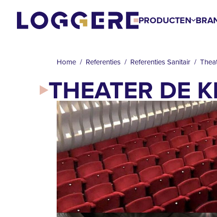
Overslaan
en
PRODUCTEN
BRA
naar
KRUIMELPAD
de
inhoud
Home
Referenties
Referenties Sanitair
Theat
gaan
THEATER DE K