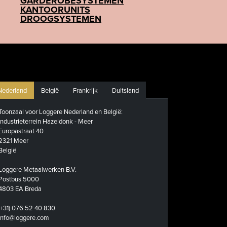
GARDEROBESYSTEMEN
KANTOORUNITS
DROOGSYSTEMEN
Nederland
België
Frankrijk
Duitsland
Toonzaal voor Loggere Nederland en België:
Industrieterrein Hazeldonk - Meer
Europastraat 40
2321 Meer
België
Loggere Metaalwerken B.V.
Postbus 5000
4803 EA Breda
(+31) 076 52 40 830
info@loggere.com