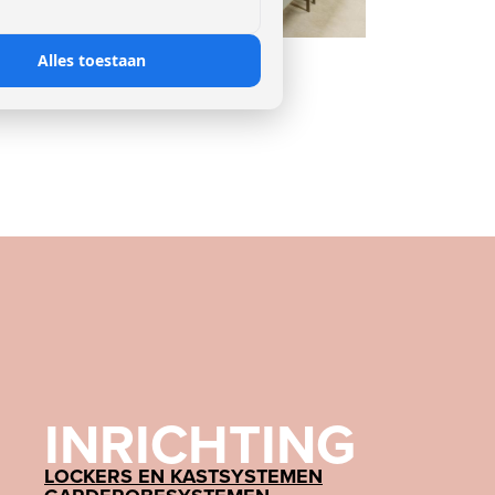
erentie
Alles toestaan
V, Zaventem (BE)
INRICHTING
LOCKERS EN KASTSYSTEMEN