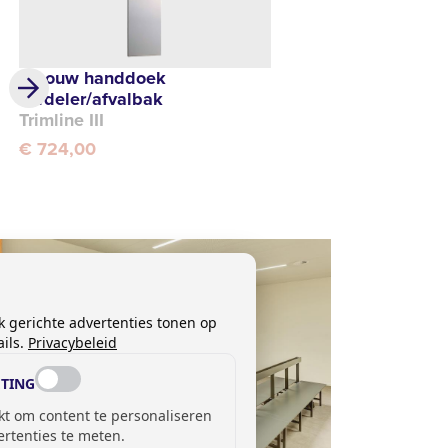
Inbouw handdoek
verdeler/afvalbak
Trimline III
€ 724,00
k gerichte advertenties tonen op
ils.
Privacybeleid
TING
kt om content te personaliseren
ertenties te meten.