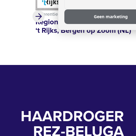
Referentie
Geen marketing
Regionale Scholengemeensch
‘t Rijks, Bergen op Zoom (NL)
HAARDROGER
REZ-BELUGA