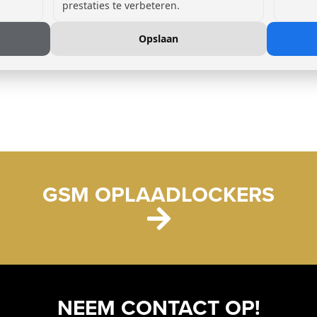
prestaties te verbeteren.
Referentie
Ref
Opslaan
ap
Jims Fitness, Genk (BE)
DS
GSM OPLAADLOCKERS
NEEM CONTACT OP!