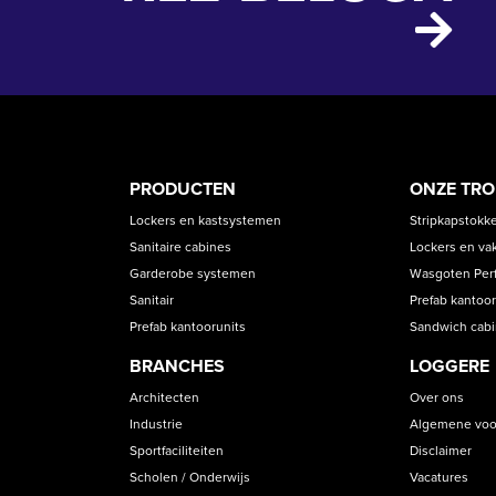
PRODUCT
ASS
PRODUCTEN
ONZE TR
CATEGORIES
Lockers en kastsystemen
Stripkapstokk
Sanitaire cabines
Lockers en va
Garderobe systemen
Wasgoten Perfe
Sanitair
Prefab kantoor
Prefab kantoorunits
Sandwich cab
BRANCHES
LOGGERE
Architecten
Over ons
Industrie
Algemene voo
Sportfaciliteiten
Disclaimer
Scholen / Onderwijs
Vacatures