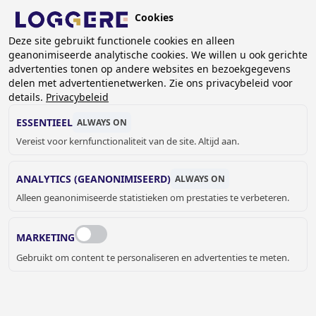
Overslaan
Cookies
en
NL
Deze site gebruikt functionele cookies en alleen
naar
geanonimiseerde analytische cookies. We willen u ook gerichte
de
KRUIMELPAD
advertenties tonen op andere websites en bezoekgegevens
inhoud
delen met advertentienetwerken. Zie ons privacybeleid voor
Home
Referenties
Referenties Glazen kasten
gaan
details.
Privacybeleid
Louvre Museum
ESSENTIEEL
ALWAYS ON
LOUVRE MUSEUM,
Vereist voor kernfunctionaliteit van de site. Altijd aan.
PARIJS (FR)
ANALYTICS (GEANONIMISEERD)
ALWAYS ON
Alleen geanonimiseerde statistieken om prestaties te verbeteren.
MARKETING
Gebruikt om content te personaliseren en advertenties te meten.