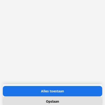
2321 Meer
België
Loggere Metaalwerken B.V.
Postbus 5000
4803 EA Breda
(+31) 076 52 40 830
info@loggere.com
K.V.K.: 32058181
BTW/TVA: NL004211741B01
Openingsuren:
maandag tot en met vrijdag: 08u30 - 17u00
Neem contact met ons op
Alles toestaan
Opslaan