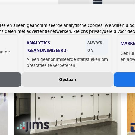
Laptoplocker met UGL-
cilindersloten
kies en alleen geanonimiseerde analytische cookies. We willen u oo
met stroomvoorziening
 delen met advertentienetwerken. Zie ons privacybeleid voor deta
Prijs op aanvraag
ANALYTICS
TIES
ALWAYS
MARKE
(GEANONIMISEERD)
ON
van de
Gebrui
Alleen geanonimiseerde statistieken om
en adv
prestaties te verbeteren.
Opslaan