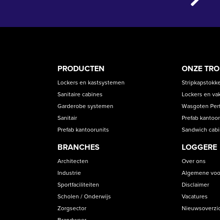
PRODUCT
ASS
PRODUCTEN
ONZE TR
CATEGORIES
Lockers en kastsystemen
Stripkapstokk
Sanitaire cabines
Lockers en va
Garderobe systemen
Wasgoten Perfe
Sanitair
Prefab kantoor
Prefab kantoorunits
Sandwich cab
BRANCHES
LOGGERE
Architecten
Over ons
Industrie
Algemene voo
Sportfaciliteiten
Disclaimer
Scholen / Onderwijs
Vacatures
Zorgsector
Nieuwsoverzi
Brandweer