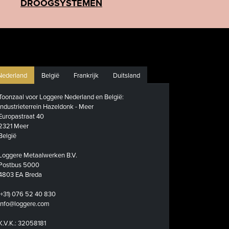
DROOGSYSTEMEN
Nederland
België
Frankrijk
Duitsland
Toonzaal voor Loggere Nederland en België:
Industrieterrein Hazeldonk - Meer
Europastraat 40
2321 Meer
België
Loggere Metaalwerken B.V.
Postbus 5000
4803 EA Breda
(+31) 076 52 40 830
info@loggere.com
K.V.K.: 32058181