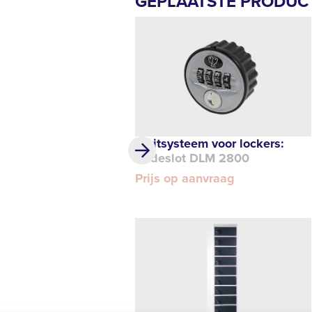
GEPLAATSTE PRODUC
Sluitsysteem voor lockers:
Codeslot DLM 2800
Prijs op aanvraag