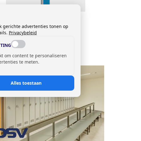
Garderobekast
DLM 731/I
k gerichte advertenties tonen op
Prijs op aanvraag
ils.
Privacybeleid
TING
kt om content te personaliseren
ertenties te meten.
Alles toestaan