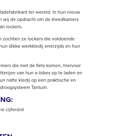
ladefabrikant ter wereld. In hun nieuw
en wij de opdracht om de kleedkamers
an lockers.
n zochten ze lockers die voldoende
hun dikke werkkledij enerzijds en hun
mers die met de fiets komen, hiervoor
terijen van hun e-bikes op te laden en
n natte kledij op een praktische en
s droogsysteem Tantum.
NG:
 cijferslot