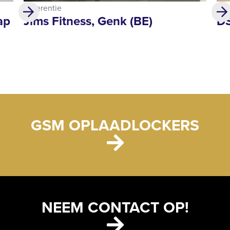
Referentie
Ref
ap
Jims Fitness, Genk (BE)
DS
GSM OPLAADLOCKERS
NEEM CONTACT OP!