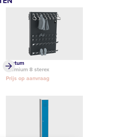
TEN
Tantum
Premium 8 sterex
Prijs op aanvraag