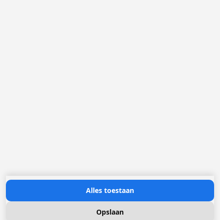
2321 Meer
België
Loggere Metaalwerken B.V.
Postbus 5000
4803 EA Breda
(+31) 076 52 40 830
info@loggere.com
K.V.K.: 32058181
BTW/TVA: NL004211741B01
Openingsuren:
maandag tot en met vrijdag: 08u30 - 17u00
Neem contact met ons op
Alles toestaan
Opslaan