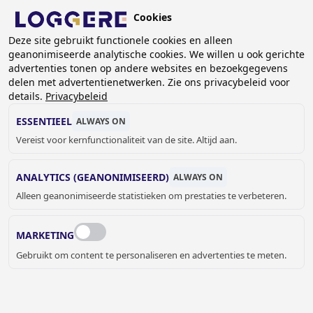
Overslaan
Cookies
en
NL
naar
Deze site gebruikt functionele cookies en alleen
geanonimiseerde analytische cookies. We willen u ook gerichte
de
KRUIMELPAD
advertenties tonen op andere websites en bezoekgegevens
inhoud
delen met advertentienetwerken. Zie ons privacybeleid voor
Home
Sanitair
Sanitaire accessoires
gaan
details.
Privacybeleid
Zeep- en parfumdispensers
Infrarood zeepdispensers
Zeepdispenser Extreme: inbouw met transformator
ESSENTIEEL
ALWAYS ON
Vereist voor kernfunctionaliteit van de site. Altijd aan.
ZEEPDISPENSER
ANALYTICS (GEANONIMISEERD)
ALWAYS ON
Extreme: inbouw met transformator
Alleen geanonimiseerde statistieken om prestaties te verbeteren.
9237900
Add to cart
€ 336,00
Quantity
MARKETING
Gebruikt om content te personaliseren en advertenties te meten.
OFFERTE OF MEER INFORMATIE
AANVRAGEN