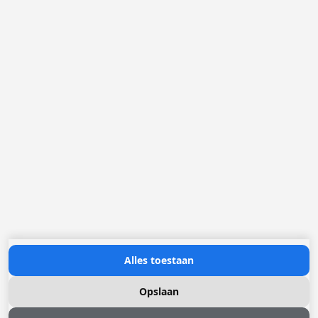
België
Loggere Metaalwerken B.V.
Postbus 5000
4803 EA Breda
(+31) 076 52 40 830
info@loggere.com
K.V.K.: 32058181
BTW/TVA: NL004211741B01
Openingsuren:
maandag tot en met vrijdag: 08u30 - 17u00
Neem contact met ons op
Alles toestaan
Opslaan