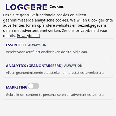
Overslaan
Cookies
en
NL
Deze site gebruikt functionele cookies en alleen
naar
geanonimiseerde analytische cookies. We willen u ook gerichte
de
KRUIMELPAD
advertenties tonen op andere websites en bezoekgegevens
inhoud
delen met advertentienetwerken. Zie ons privacybeleid voor
Home
Garderobe systemen
Wandgarderoberekken
gaan
details.
Privacybeleid
Wand garderoberek Easy: DLM 1100-KH
ESSENTIEEL
ALWAYS ON
WAND GARDEROBEREK
Vereist voor kernfunctionaliteit van de site. Altijd aan.
Easy: DLM 1100-KH
ANALYTICS (GEANONIMISEERD)
ALWAYS ON
Add to cart
Alleen geanonimiseerde statistieken om prestaties te verbeteren.
Prijs op aanvraag
Quantity
OFFERTE OF MEER INFORMATIE
MARKETING
AANVRAGEN
Gebruikt om content te personaliseren en advertenties te meten.