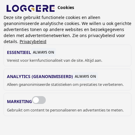
Overslaan
Cookies
en
NL
naar
Deze site gebruikt functionele cookies en alleen
geanonimiseerde analytische cookies. We willen u ook gerichte
de
KRUIMELPAD
advertenties tonen op andere websites en bezoekgegevens
inhoud
delen met advertentienetwerken. Zie ons privacybeleid voor
Home
Sanitair
Utiliteit
Uitgietbakken
gaan
details.
Privacybeleid
Uitgietbak Maxi
ESSENTIEEL
ALWAYS ON
UITGIETBAK
Vereist voor kernfunctionaliteit van de site. Altijd aan.
Maxi
ANALYTICS (GEANONIMISEERD)
ALWAYS ON
232023
Alleen geanonimiseerde statistieken om prestaties te verbeteren.
Add to cart
€ 451,00
Quantity
MARKETING
OFFERTE OF MEER INFORMATIE
Gebruikt om content te personaliseren en advertenties te meten.
AANVRAGEN