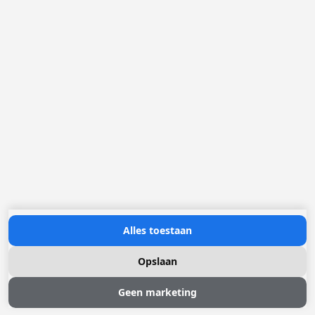
Loggere Metaalwerken B.V.
Postbus 5000
4803 EA Breda
(+31) 076 52 40 830
info@loggere.com
K.V.K.: 32058181
BTW/TVA: NL004211741B01
Openingsuren:
maandag tot en met vrijdag: 08u30 - 17u00
Neem contact met ons op
Alles toestaan
Opslaan
Geen marketing
© 2026 Loggere, Inc. All rights reserved