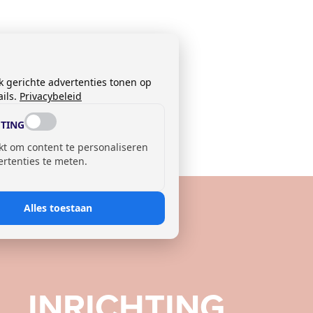
k gerichte advertenties tonen op
ils.
Privacybeleid
TING
kt om content te personaliseren
ertenties te meten.
Alles toestaan
INRICHTING