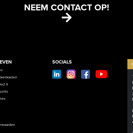
NEEM CONTACT OP!
ETS
CONTACT
OEVEN
SOCIALS
SOCIAL
en
FOOTER
kkenkasten
ct II
units
ines
rwaarden