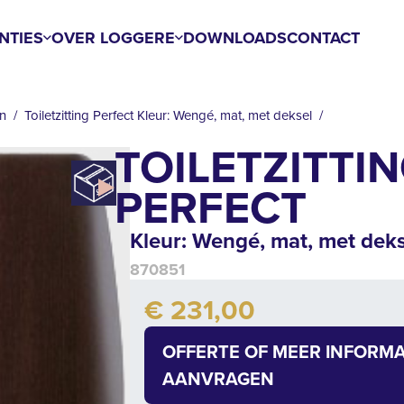
NTIES
OVER LOGGERE
DOWNLOADS
CONTACT
en
Toiletzitting Perfect Kleur: Wengé, mat, met deksel
TOILETZITTI
PERFECT
Kleur: Wengé, mat, met deks
870851
Add to cart
€ 231,00
Quantity
OFFERTE OF MEER INFORMA
AANVRAGEN