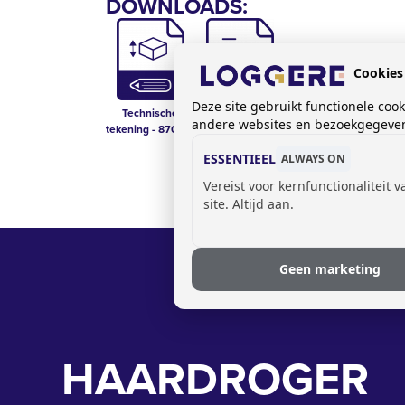
DOWNLOADS:
Cookies
Deze site gebruikt functionele coo
Technische
Prijslijst sanitair
andere websites en bezoekgegevens
tekening - 870851
ESSENTIEEL
ALWAYS ON
Vereist voor kernfunctionaliteit 
site. Altijd aan.
Geen marketing
HAARDROGER