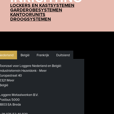
LOCKERS EN KASTSYSTEMEN
GARDEROBESYSTEMEN
KANTOORUNITS
DROOGSYSTEMEN
Nederland
België
Frankrijk
Duitsland
Toonzaal voor Loggere Nederland en België:
Industrieterrein Hazeldonk - Meer
Europastraat 40
2321 Meer
België
Loggere Metaalwerken B.V.
Postbus 5000
4803 EA Breda