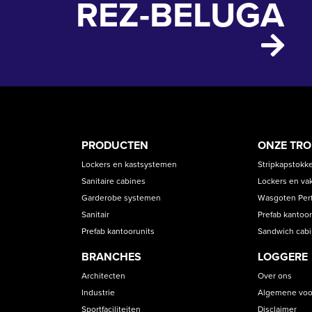
REZ-BELUGA
PRODUCT
ASS
PRODUCTEN
ONZE TR
CATEGORIES
Lockers en kastsystemen
Stripkapstokk
Sanitaire cabines
Lockers en va
Garderobe systemen
Wasgoten Perfe
Sanitair
Prefab kantoor
Prefab kantoorunits
Sandwich cab
BRANCHES
LOGGERE
Architecten
Over ons
Industrie
Algemene voo
Sportfaciliteiten
Disclaimer