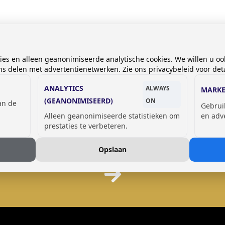
kies en alleen geanonimiseerde analytische cookies. We willen u oo
 delen met advertentienetwerken. Zie ons privacybeleid voor deta
ANALYTICS
ALWAYS
MARKE
(GEANONIMISEERD)
ON
van de
Gebrui
Alleen geanonimiseerde statistieken om
en adv
prestaties te verbeteren.
Opslaan
GSM OPLAADLOCKERS