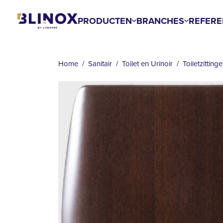
Overslaan
en
PRODUCTEN
BRANCHES
REFERE
naar
KRUIMELPAD
de
inhoud
Home
Sanitair
Toilet en Urinoir
Toiletzitting
gaan