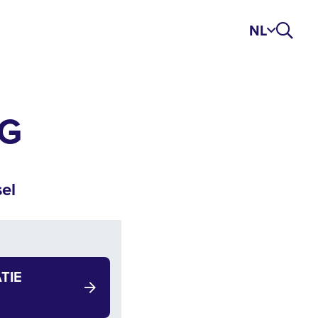
NL
NG
el
TIE