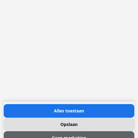
Loggere Metaalwerken B.V.
Postbus 5000
4803 EA Breda
(+31) 076 52 40 830
info@loggere.com
K.V.K.: 32058181
BTW/TVA: NL004211741B01
Openingsuren:
maandag tot en met vrijdag: 08u30 - 17u00
Neem contact met ons op
Alles toestaan
Opslaan
Geen marketing