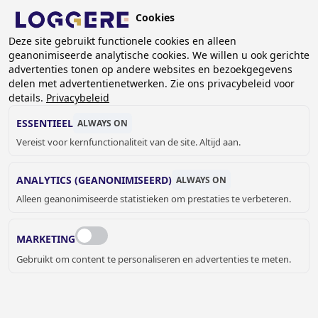
Overslaan
Cookies
en
NL
Deze site gebruikt functionele cookies en alleen
naar
geanonimiseerde analytische cookies. We willen u ook gerichte
de
KRUIMELPAD
advertenties tonen op andere websites en bezoekgegevens
inhoud
delen met advertentienetwerken. Zie ons privacybeleid voor
Home
Sanitair
Vandaalbestendig sanitair
gaan
details.
Privacybeleid
Vandaalbestendige toilet- en wastafelcombinaties
Toilet- en wastafelcombinatie ROBUSTO 20 pneumatisch
ESSENTIEEL
ALWAYS ON
Vereist voor kernfunctionaliteit van de site. Altijd aan.
TOILET- EN
ANALYTICS (GEANONIMISEERD)
ALWAYS ON
WASTAFELCOMBINATIE
Alleen geanonimiseerde statistieken om prestaties te verbeteren.
ROBUSTO 20 pneumatisch
MARKETING
670201L
Gebruikt om content te personaliseren en advertenties te meten.
Montage vanuit: