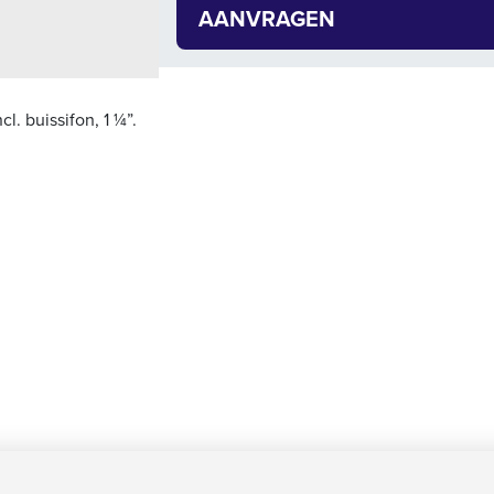
AANVRAGEN
l. buissifon, 1 ¼”.