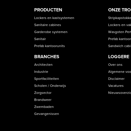
PRODUCT
ASS
PRODUCTEN
ONZE TR
CATEGORIES
Lockers en kastsystemen
Stripkapstokk
Sanitaire cabines
Lockers en va
Garderobe systemen
Wasgoten Perfe
Sanitair
Prefab kantoor
Prefab kantoorunits
Sandwich cab
BRANCHES
LOGGERE
Architecten
Over ons
Industrie
Algemene voo
Sportfaciliteiten
Disclaimer
Scholen / Onderwijs
Vacatures
Zorgsector
Nieuwsoverzi
Brandweer
Zwembaden
Gevangenissen