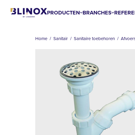
Overslaan
en
PRODUCTEN
BRANCHES
REFERE
naar
KRUIMELPAD
de
inhoud
Home
Sanitair
Sanitaire toebehoren
Afvoer
gaan