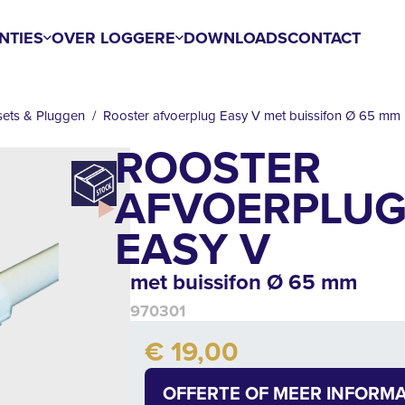
NTIES
OVER LOGGERE
DOWNLOADS
CONTACT
sets & Pluggen
Rooster afvoerplug Easy V met buissifon Ø 65 mm
ROOSTER
AFVOERPLU
EASY V
met buissifon Ø 65 mm
970301
Add to cart
€ 19,00
Quantity
OFFERTE OF MEER INFORMA