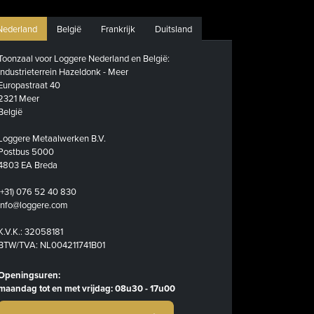
Nederland
België
Frankrijk
Duitsland
Toonzaal voor Loggere Nederland en België:
Industrieterrein Hazeldonk - Meer
Europastraat 40
2321 Meer
België
Loggere Metaalwerken B.V.
Postbus 5000
4803 EA Breda
(+31) 076 52 40 830
info@loggere.com
K.V.K.: 32058181
BTW/TVA: NL004211741B01
Openingsuren:
maandag tot en met vrijdag: 08u30 - 17u00