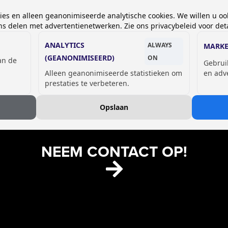
kies en alleen geanonimiseerde analytische cookies. We willen u oo
 delen met advertentienetwerken. Zie ons privacybeleid voor deta
ANALYTICS
ALWAYS
MARKE
(GEANONIMISEERD)
ON
van de
Gebrui
GSM OPLAADLOCKERS
Alleen geanonimiseerde statistieken om
en adv
prestaties te verbeteren.
Opslaan
NEEM CONTACT OP!