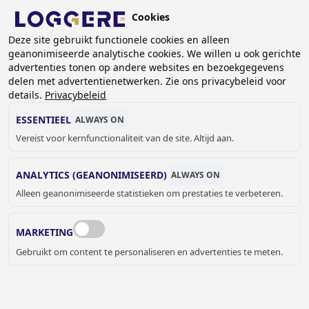
Overslaan
Cookies
en
NL
naar
Deze site gebruikt functionele cookies en alleen
geanonimiseerde analytische cookies. We willen u ook gerichte
de
KRUIMELPAD
advertenties tonen op andere websites en bezoekgegevens
inhoud
delen met advertentienetwerken. Zie ons privacybeleid voor
Home
Sanitair
Utiliteit
Laarzenwasinstallaties
gaan
details.
Privacybeleid
Laarzenwas-installatie R II
ESSENTIEEL
ALWAYS ON
LAARZENWAS-
Vereist voor kernfunctionaliteit van de site. Altijd aan.
INSTALLATIE
ANALYTICS (GEANONIMISEERD)
ALWAYS ON
Alleen geanonimiseerde statistieken om prestaties te verbeteren.
R II
44502218
MARKETING
Add to cart
€ 1.423,00
Quantity
Gebruikt om content te personaliseren en advertenties te meten.
OFFERTE OF MEER INFORMATIE
AANVRAGEN